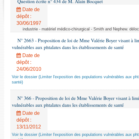
Question écrite n° 434 de M. Alain Bocquet
Rapports d'enquête
Rapports législatifs
Date de
dépôt :
Rapports sur l'application des lois
30/06/1997
Baromètre de l’application des lois
industrie - matériel médico-chirurgical - Smith and Nephew. délo
N° 2663 - Proposition de loi de Mme Valérie Boyer visant à lim
Dossiers législatifs
vulnérables aux phtalates dans les établissements de santé
Budget et sécurité sociale
Date de
Questions écrites et orales
dépôt :
Comptes rendus des débats
24/06/2010
Voir le dossier (Limiter l'exposition des populations vulnérables aux p
santé)
N° 366 - Proposition de loi de Mme Valérie Boyer visant à limit
vulnérables aux phtalates dans les établissements de santé
Date de
dépôt :
13/11/2012
Voir le dossier (Limiter l'exposition des populations vulnérables aux p