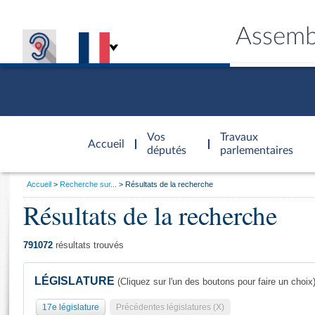
Assemb
Accèder à
la page
Vos
Travaux
Accueil
d'accueil
députés
parlementaires
Vous
Accueil
Recherche sur...
Résultats de la recherche
êtes
Résultats de la recherche
Général
ici
CONNEX
TRAVA
CONNA
DÉC
:
791072
résultats trouvés
LÉGISLATURE
(Cliquez sur l'un des boutons pour faire un choix
17e législature
Précédentes législatures (X)