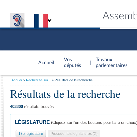
Assemb
Accèder à
la page
Vos
Travaux
Accueil
d'accueil
députés
parlementaires
Vous
Accueil
Recherche sur...
Résultats de la recherche
êtes
Résultats de la recherche
Général
ici
CONNEX
TRAVA
CONNA
DÉC
:
403300
résultats trouvés
LÉGISLATURE
(Cliquez sur l'un des boutons pour faire un choix
17e législature
Précédentes législatures (X)