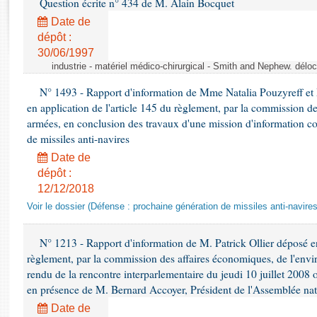
Question écrite n° 434 de M. Alain Bocquet
Rapports d'enquête
Rapports législatifs
Date de
dépôt :
Rapports sur l'application des lois
30/06/1997
Baromètre de l’application des lois
industrie - matériel médico-chirurgical - Smith and Nephew. délo
N° 1493 - Rapport d'information de Mme Natalia Pouzyreff et M
Dossiers législatifs
en application de l'article 145 du règlement, par la commission de
Budget et sécurité sociale
armées, en conclusion des travaux d'une mission d'information co
Questions écrites et orales
de missiles anti-navires
Comptes rendus des débats
Date de
dépôt :
12/12/2018
Voir le dossier (Défense : prochaine génération de missiles anti-navires
N° 1213 - Rapport d'information de M. Patrick Ollier déposé en
règlement, par la commission des affaires économiques, de l'envi
rendu de la rencontre interparlementaire du jeudi 10 juillet 2008 
en présence de M. Bernard Accoyer, Président de l'Assemblée nat
Date de