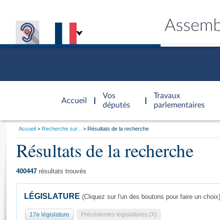
Assemb
Accèder à
la page
Vos
Travaux
Accueil
d'accueil
députés
parlementaires
Vous
Accueil
Recherche sur...
Résultats de la recherche
êtes
Résultats de la recherche
Général
ici
CONNEX
TRAVA
CONNA
DÉC
:
400447
résultats trouvés
LÉGISLATURE
(Cliquez sur l'un des boutons pour faire un choix
17e législature
Précédentes législatures (X)