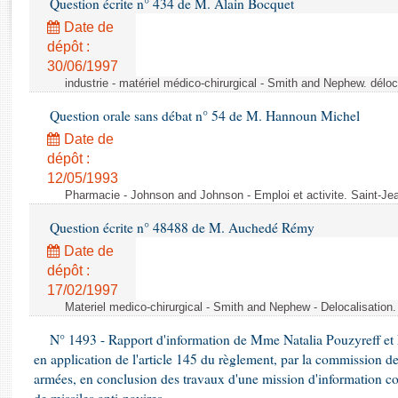
Question écrite n° 434 de M. Alain Bocquet
Rapports d'enquête
Rapports législatifs
Date de
dépôt :
Rapports sur l'application des lois
30/06/1997
Baromètre de l’application des lois
industrie - matériel médico-chirurgical - Smith and Nephew. délo
Question orale sans débat n° 54 de M. Hannoun Michel
Dossiers législatifs
Date de
Budget et sécurité sociale
dépôt :
Questions écrites et orales
12/05/1993
Comptes rendus des débats
Pharmacie - Johnson and Johnson - Emploi et activite. Saint-Je
Question écrite n° 48488 de M. Auchedé Rémy
Date de
dépôt :
17/02/1997
Materiel medico-chirurgical - Smith and Nephew - Delocalisatio
N° 1493 - Rapport d'information de Mme Natalia Pouzyreff et M
en application de l'article 145 du règlement, par la commission de
armées, en conclusion des travaux d'une mission d'information co