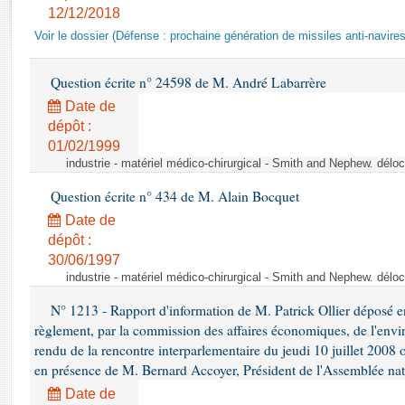
Rapports d'enquête
12/12/2018
Rapports législatifs
Voir le dossier (Défense : prochaine génération de missiles anti-navires
Rapports sur l'application des lois
Baromètre de l’application des lois
Question écrite n° 24598 de M. André Labarrère
Date de
Dossiers législatifs
dépôt :
01/02/1999
Budget et sécurité sociale
industrie - matériel médico-chirurgical - Smith and Nephew. délo
Questions écrites et orales
Comptes rendus des débats
Question écrite n° 434 de M. Alain Bocquet
Date de
dépôt :
30/06/1997
industrie - matériel médico-chirurgical - Smith and Nephew. délo
N° 1213 - Rapport d'information de M. Patrick Ollier déposé en
règlement, par la commission des affaires économiques, de l'envi
rendu de la rencontre interparlementaire du jeudi 10 juillet 2008 
en présence de M. Bernard Accoyer, Président de l'Assemblée nat
Date de