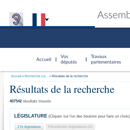
Assemb
Accèder à
la page
Vos
Travaux
Accueil
d'accueil
députés
parlementaires
Vous
Accueil
Recherche sur...
Résultats de la recherche
êtes
Résultats de la recherche
Général
ici
CONNEX
TRAVA
CONNA
DÉC
:
407542
résultats trouvés
LÉGISLATURE
(Cliquez sur l'un des boutons pour faire un choix
17e législature
Précédentes législatures (X)