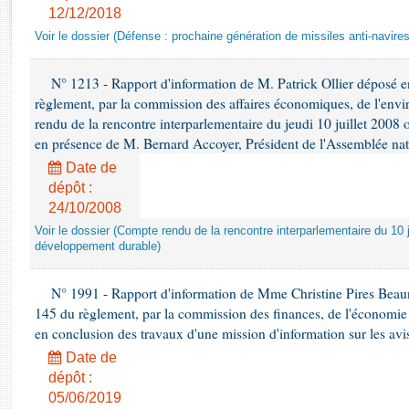
Rapports d'enquête
12/12/2018
Rapports législatifs
Voir le dossier (Défense : prochaine génération de missiles anti-navires
Rapports sur l'application des lois
Baromètre de l’application des lois
N° 1213 - Rapport d'information de M. Patrick Ollier déposé en
règlement, par la commission des affaires économiques, de l'envi
rendu de la rencontre interparlementaire du jeudi 10 juillet 2008 
Dossiers législatifs
en présence de M. Bernard Accoyer, Président de l'Assemblée nat
Budget et sécurité sociale
Date de
Questions écrites et orales
dépôt :
Comptes rendus des débats
24/10/2008
Voir le dossier (Compte rendu de la rencontre interparlementaire du 10 ju
développement durable)
N° 1991 - Rapport d'information de Mme Christine Pires Beaune
145 du règlement, par la commission des finances, de l'économie 
en conclusion des travaux d'une mission d'information sur les avi
Date de
dépôt :
05/06/2019