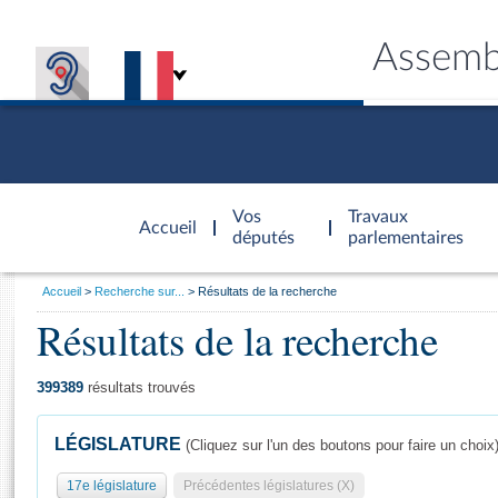
Assemb
Accèder à
la page
Vos
Travaux
Accueil
d'accueil
députés
parlementaires
Vous
Accueil
Recherche sur...
Résultats de la recherche
êtes
Résultats de la recherche
Général
ici
CONNEX
TRAVA
CONNA
DÉC
:
399389
résultats trouvés
LÉGISLATURE
(Cliquez sur l'un des boutons pour faire un choix
17e législature
Précédentes législatures (X)