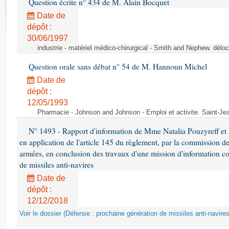
Question écrite n° 434 de M. Alain Bocquet
Rapports d'enquête
Rapports législatifs
Date de
dépôt :
Rapports sur l'application des lois
30/06/1997
Baromètre de l’application des lois
industrie - matériel médico-chirurgical - Smith and Nephew. délo
Question orale sans débat n° 54 de M. Hannoun Michel
Dossiers législatifs
Date de
Budget et sécurité sociale
dépôt :
Questions écrites et orales
12/05/1993
Comptes rendus des débats
Pharmacie - Johnson and Johnson - Emploi et activite. Saint-Je
N° 1493 - Rapport d'information de Mme Natalia Pouzyreff et M
en application de l'article 145 du règlement, par la commission de
armées, en conclusion des travaux d'une mission d'information co
de missiles anti-navires
Date de
dépôt :
12/12/2018
Voir le dossier (Défense : prochaine génération de missiles anti-navires