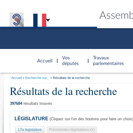
Assemb
Accèder à
la page
Vos
Travaux
Accueil
d'accueil
députés
parlementaires
Vous
Accueil
Recherche sur...
Résultats de la recherche
êtes
Résultats de la recherche
Général
ici
CONNEX
TRAVA
CONNA
DÉC
:
397684
résultats trouvés
LÉGISLATURE
(Cliquez sur l'un des boutons pour faire un choix
17e législature
Précédentes législatures (X)