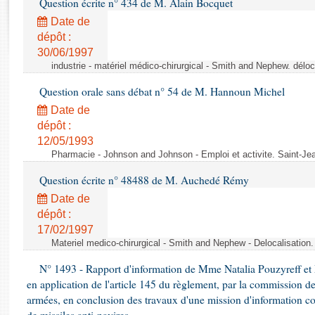
Question écrite n° 434 de M. Alain Bocquet
Rapports d'enquête
Rapports législatifs
Date de
dépôt :
Rapports sur l'application des lois
30/06/1997
Baromètre de l’application des lois
industrie - matériel médico-chirurgical - Smith and Nephew. délo
Question orale sans débat n° 54 de M. Hannoun Michel
Dossiers législatifs
Date de
Budget et sécurité sociale
dépôt :
Questions écrites et orales
12/05/1993
Comptes rendus des débats
Pharmacie - Johnson and Johnson - Emploi et activite. Saint-Je
Question écrite n° 48488 de M. Auchedé Rémy
Date de
dépôt :
17/02/1997
Materiel medico-chirurgical - Smith and Nephew - Delocalisatio
N° 1493 - Rapport d'information de Mme Natalia Pouzyreff et M
en application de l'article 145 du règlement, par la commission de
armées, en conclusion des travaux d'une mission d'information co