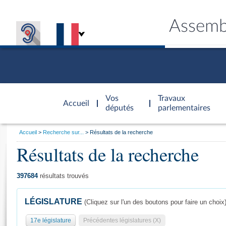
Assemb
Accèder à
la page
Vos
Travaux
Accueil
d'accueil
députés
parlementaires
Vous
Accueil
Recherche sur...
Résultats de la recherche
êtes
Résultats de la recherche
Général
ici
CONNEX
TRAVA
CONNA
DÉC
:
397684
résultats trouvés
LÉGISLATURE
(Cliquez sur l'un des boutons pour faire un choix
17e législature
Précédentes législatures (X)