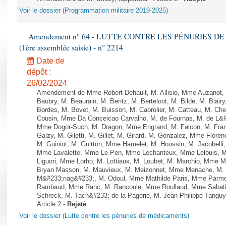
Voir le dossier (Programmation militaire 2019-2025)
Amendement n° 64 - LUTTE CONTRE LES PÉNURIES DE M
(1ère assemblée saisie) - n° 2214
Date de
dépôt :
26/02/2024
Amendement de Mme Robert-Dehault, M. Allisio, Mme Auzanot, 
Baubry, M. Beaurain, M. Bentz, M. Berteloot, M. Bilde, M. Blai
Bordes, M. Bovet, M. Buisson, M. Cabrolier, M. Catteau, M. 
Cousin, Mme Da Conceicao Carvalho, M. de Fournas, M. de L&#
Mme Dogor-Such, M. Dragon, Mme Engrand, M. Falcon, M. Fra
Galzy, M. Giletti, M. Gillet, M. Girard, M. Gonzalez, Mme Flor
M. Guiniot, M. Guitton, Mme Hamelet, M. Houssin, M. Jacobelli
Mme Lavalette, Mme Le Pen, Mme Lechanteux, Mme Lelouis, M
Liguori, Mme Lorho, M. Lottiaux, M. Loubet, M. Marchio, Mme 
Bryan Masson, M. Mauvieux, M. Meizonnet, Mme Menache, M. M
M&#233;nag&#233;, M. Odoul, Mme Mathilde Paris, Mme Parment
Rambaud, Mme Ranc, M. Rancoule, Mme Roullaud, Mme Sabatin
Schreck, M. Tach&#233; de la Pagerie, M. Jean-Philippe Tanguy, 
Article 2 -
Rejeté
Voir le dossier (Lutte contre les pénuries de médicaments)