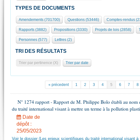
S'id
Présidence
Séance publique
Rôle et pouvoirs de l'Assemblée
Visiter l'Assemblée
TYPES DE DOCUMENTS
Fiches « Connaissance de l’Assemblée »
577 députés
Commissions et autres organes
Visite virtuelle du palais Bourbon
Amendements (701700)
Questions (53446)
Comptes-rendus (2
Organisation de l'Assemblée
Groupes politiques
Europe et International
Assister à une séance
Mot
Rapports (3882)
Propositions (3330)
Projets de lois (2858)
Présidence
Conférence des Présidents
Bureau
Collège des Ques
Élections législatives
Contrôle et évaluation
Accès des chercheurs à l’Assemblée
Personnes (577)
Lettres (2)
Congrès
Les évènements
S'inscrire
TRI DES RÉSULTATS
Pétitions
Statistiques et chiffres clés
Trier par pertinence (X)
Trier par date
Transparence et déontologie
Vous n'ave
Patrimoine
E
Documents de référence
La Bibliothèque
( Constitution | Règlement de l'Assemblée ... )
Documents parlementaires
« précedent
1
2
3
4
5
6
7
8
Les archives
Projets de loi
Contacts et plan d'accès
Propositions de loi
N° 1274 rapport - Rapport de M. Philippe Bolo établi au nom de
Histoire
Photos libres de droit
du traité international visant à mettre un terme à la pollution plast
Amendements
Juniors
Textes adoptés
Date de
Anciennes législatures
dépôt :
25/05/2023
Liens vers les sites publics
Rapports d'information
Voir le dossier (Les enjeux scientifiques du traité international visant à