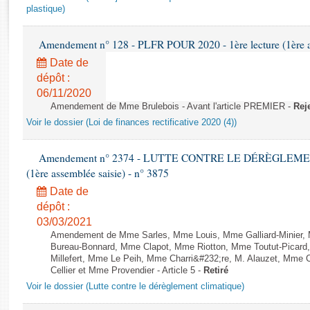
Rapports d'enquête
plastique)
Rapports législatifs
Rapports sur l'application des lois
Amendement n° 128 - PLFR POUR 2020 - 1ère lecture (1ère as
Baromètre de l’application des lois
Date de
dépôt :
06/11/2020
Dossiers législatifs
Amendement de Mme Brulebois - Avant l'article PREMIER -
Rej
Budget et sécurité sociale
Voir le dossier (Loi de finances rectificative 2020 (4))
Questions écrites et orales
Comptes rendus des débats
Amendement n° 2374 - LUTTE CONTRE LE DÉRÈGLEMENT
(1ère assemblée saisie) - n° 3875
Date de
dépôt :
03/03/2021
Amendement de Mme Sarles, Mme Louis, Mme Galliard-Minier, 
Bureau-Bonnard, Mme Clapot, Mme Riotton, Mme Toutut-Picar
Millefert, Mme Le Peih, Mme Charri&#232;re, M. Alauzet, Mme 
Cellier et Mme Provendier - Article 5 -
Retiré
Voir le dossier (Lutte contre le dérèglement climatique)