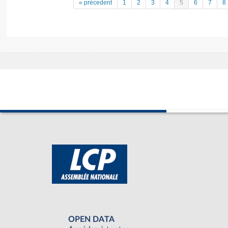
« précedent
1
2
3
4
5
6
7
8
OPEN DATA