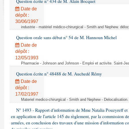
Question écrite n° 434 de M. Alain Bocquet
Rapports d'enquête
Rapports législatifs
Date de
dépôt :
Rapports sur l'application des lois
30/06/1997
Baromètre de l’application des lois
industrie - matériel médico-chirurgical - Smith and Nephew. délo
Question orale sans débat n° 54 de M. Hannoun Michel
Dossiers législatifs
Date de
Budget et sécurité sociale
dépôt :
Questions écrites et orales
12/05/1993
Comptes rendus des débats
Pharmacie - Johnson and Johnson - Emploi et activite. Saint-Je
Question écrite n° 48488 de M. Auchedé Rémy
Date de
dépôt :
17/02/1997
Materiel medico-chirurgical - Smith and Nephew - Delocalisatio
N° 1493 - Rapport d'information de Mme Natalia Pouzyreff et M
en application de l'article 145 du règlement, par la commission de
armées, en conclusion des travaux d'une mission d'information co