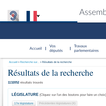
Assemb
Accèder à
la page
Vos
Travaux
Accueil
d'accueil
députés
parlementaires
Vous
Accueil
Recherche sur...
Résultats de la recherche
êtes
Résultats de la recherche
Général
ici
CONNEX
TRAVA
CONNA
DÉC
:
1132052
résultats trouvés
LÉGISLATURE
(Cliquez sur l'un des boutons pour faire un choix
17e législature
Précédentes législatures (X)