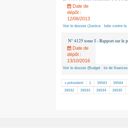
Date de
dépôt :
12/06/2013
Voir le dossier (Justice : lutte contre la
N° 4125 tome I - Rapport sur le p
Date de
dépôt :
13/10/2016
Voir le dossier (Budget : loi de finance
« précedent
1
39583
39584
39592
39593
39594
39595