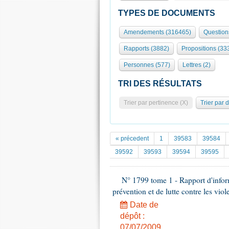
TYPES DE DOCUMENTS
Amendements (316465)
Question
Rapports (3882)
Propositions (33
Personnes (577)
Lettres (2)
TRI DES RÉSULTATS
Trier par pertinence (X)
Trier par 
« précedent
1
39583
39584
39592
39593
39594
39595
N° 1799 tome 1 - Rapport d'inform
prévention et de lutte contre les vio
Date de
dépôt :
07/07/2009