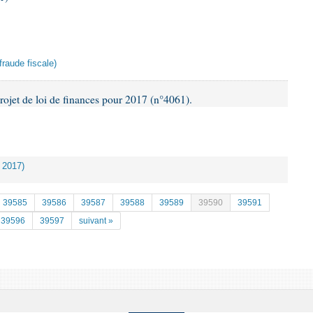
 fraude fiscale)
rojet de loi de finances pour 2017 (n°4061).
s 2017)
39585
39586
39587
39588
39589
39590
39591
39596
39597
suivant »