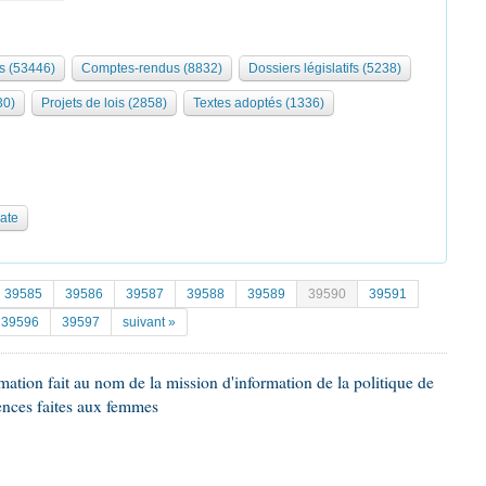
s (53446)
Comptes-rendus (8832)
Dossiers législatifs (5238)
30)
Projets de lois (2858)
Textes adoptés (1336)
date
39585
39586
39587
39588
39589
39590
39591
39596
39597
suivant »
ation fait au nom de la mission d'information de la politique de
lences faites aux femmes