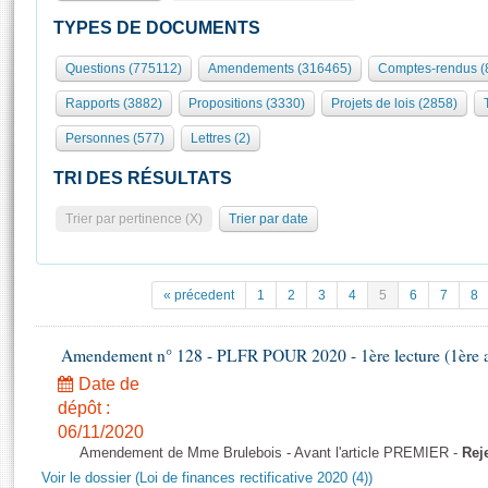
S'id
Présidence
Séance publique
Rôle et pouvoirs de l'Assemblée
Visiter l'Assemblée
TYPES DE DOCUMENTS
Fiches « Connaissance de l’Assemblée »
577 députés
Commissions et autres organes
Visite virtuelle du palais Bourbon
Questions (775112)
Amendements (316465)
Comptes-rendus (
Organisation de l'Assemblée
Groupes politiques
Europe et International
Assister à une séance
Mot
Rapports (3882)
Propositions (3330)
Projets de lois (2858)
Présidence
Conférence des Présidents
Bureau
Collège des Ques
Élections législatives
Contrôle et évaluation
Accès des chercheurs à l’Assemblée
Personnes (577)
Lettres (2)
Congrès
Les évènements
S'inscrire
TRI DES RÉSULTATS
Pétitions
Statistiques et chiffres clés
Trier par pertinence (X)
Trier par date
Transparence et déontologie
Vous n'ave
Patrimoine
E
Documents de référence
La Bibliothèque
( Constitution | Règlement de l'Assemblée ... )
Documents parlementaires
« précedent
1
2
3
4
5
6
7
8
Les archives
Projets de loi
Contacts et plan d'accès
Propositions de loi
Amendement n° 128 - PLFR POUR 2020 - 1ère lecture (1ère as
Histoire
Photos libres de droit
Amendements
Date de
Juniors
Textes adoptés
dépôt :
Anciennes législatures
06/11/2020
Amendement de Mme Brulebois - Avant l'article PREMIER -
Rej
Liens vers les sites publics
Rapports d'information
Voir le dossier (Loi de finances rectificative 2020 (4))