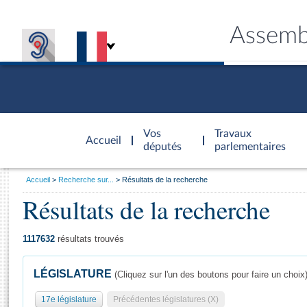
Assemb
Accèder à
la page
Vos
Travaux
Accueil
d'accueil
députés
parlementaires
Vous
Accueil
Recherche sur...
Résultats de la recherche
êtes
Résultats de la recherche
Général
ici
CONNEX
TRAVA
CONNA
DÉC
:
1117632
résultats trouvés
LÉGISLATURE
(Cliquez sur l'un des boutons pour faire un choix
17e législature
Précédentes législatures (X)