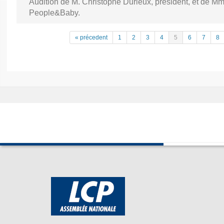
Audition de M. Christophe Durieux, président, et de Mm
People&Baby.
« précedent
1
2
3
4
5
6
7
8