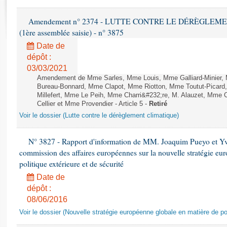
Rapports d'enquête
Rapports législatifs
Amendement n° 2374 - LUTTE CONTRE LE DÉRÈGLEMENT
Rapports sur l'application des lois
(1ère assemblée saisie) - n° 3875
Baromètre de l’application des lois
Date de
dépôt :
03/03/2021
Dossiers législatifs
Amendement de Mme Sarles, Mme Louis, Mme Galliard-Minier, 
Budget et sécurité sociale
Bureau-Bonnard, Mme Clapot, Mme Riotton, Mme Toutut-Picar
Questions écrites et orales
Millefert, Mme Le Peih, Mme Charri&#232;re, M. Alauzet, Mme 
Cellier et Mme Provendier - Article 5 -
Retiré
Comptes rendus des débats
Voir le dossier (Lutte contre le dérèglement climatique)
N° 3827 - Rapport d'information de MM. Joaquim Pueyo et Yv
commission des affaires européennes sur la nouvelle stratégie eu
politique extérieure et de sécurité
Date de
dépôt :
08/06/2016
Voir le dossier (Nouvelle stratégie européenne globale en matière de pol