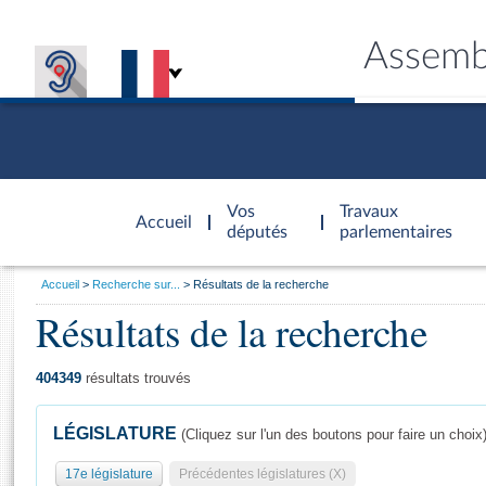
Assemb
Accèder à
la page
Vos
Travaux
Accueil
d'accueil
députés
parlementaires
Vous
Accueil
Recherche sur...
Résultats de la recherche
êtes
Résultats de la recherche
Général
ici
CONNEX
TRAVA
CONNA
DÉC
:
404349
résultats trouvés
LÉGISLATURE
(Cliquez sur l'un des boutons pour faire un choix
17e législature
Précédentes législatures (X)