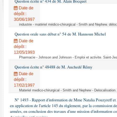
Question écrite n° 434 de M. Alain Bocquet
Rapports d'enquête
Rapports législatifs
Date de
dépôt :
Rapports sur l'application des lois
30/06/1997
Baromètre de l’application des lois
industrie - matériel médico-chirurgical - Smith and Nephew. délo
Question orale sans débat n° 54 de M. Hannoun Michel
Dossiers législatifs
Date de
Budget et sécurité sociale
dépôt :
Questions écrites et orales
12/05/1993
Comptes rendus des débats
Pharmacie - Johnson and Johnson - Emploi et activite. Saint-Je
Question écrite n° 48488 de M. Auchedé Rémy
Date de
dépôt :
17/02/1997
Materiel medico-chirurgical - Smith and Nephew - Delocalisatio
N° 1493 - Rapport d'information de Mme Natalia Pouzyreff et M
en application de l'article 145 du règlement, par la commission de
armées, en conclusion des travaux d'une mission d'information co