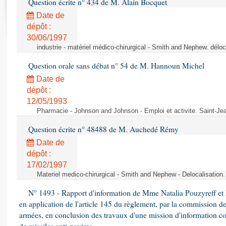
Question écrite n° 434 de M. Alain Bocquet
Rapports d'enquête
Rapports législatifs
Date de
dépôt :
Rapports sur l'application des lois
30/06/1997
Baromètre de l’application des lois
industrie - matériel médico-chirurgical - Smith and Nephew. délo
Question orale sans débat n° 54 de M. Hannoun Michel
Dossiers législatifs
Date de
Budget et sécurité sociale
dépôt :
Questions écrites et orales
12/05/1993
Comptes rendus des débats
Pharmacie - Johnson and Johnson - Emploi et activite. Saint-Je
Question écrite n° 48488 de M. Auchedé Rémy
Date de
dépôt :
17/02/1997
Materiel medico-chirurgical - Smith and Nephew - Delocalisatio
N° 1493 - Rapport d'information de Mme Natalia Pouzyreff et M
en application de l'article 145 du règlement, par la commission de
armées, en conclusion des travaux d'une mission d'information co