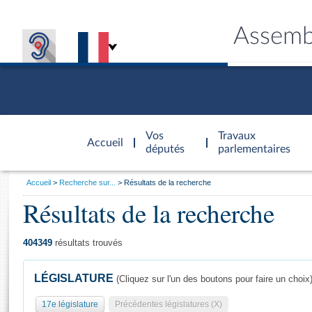
Assemb
Accèder à
la page
Vos
Travaux
Accueil
d'accueil
députés
parlementaires
Vous
Accueil
Recherche sur...
Résultats de la recherche
êtes
Résultats de la recherche
Général
ici
CONNEX
TRAVA
CONNA
DÉC
:
404349
résultats trouvés
LÉGISLATURE
(Cliquez sur l'un des boutons pour faire un choix
17e législature
Précédentes législatures (X)