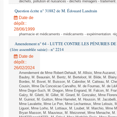
déchets, pollution et nuisances - déchets ménagers - traitement. 
Question écrite n° 31882 de M. Édouard Landrain
Date de
dépôt :
28/06/1999
pharmacie et médicaments - médicaments - expérimentation. régl
Amendement n° 64 - LUTTE CONTRE LES PÉNURIES DE M
(1ère assemblée saisie) - n° 2214
Date de
dépôt :
26/02/2024
Amendement de Mme Robert-Dehault, M. Allisio, Mme Auzanot, 
Baubry, M. Beaurain, M. Bentz, M. Berteloot, M. Bilde, M. Blai
Bordes, M. Bovet, M. Buisson, M. Cabrolier, M. Catteau, M. 
Cousin, Mme Da Conceicao Carvalho, M. de Fournas, M. de L&#
Mme Dogor-Such, M. Dragon, Mme Engrand, M. Falcon, M. Fra
Galzy, M. Giletti, M. Gillet, M. Girard, M. Gonzalez, Mme Flor
M. Guiniot, M. Guitton, Mme Hamelet, M. Houssin, M. Jacobelli
Mme Lavalette, Mme Le Pen, Mme Lechanteux, Mme Lelouis, M
Liguori, Mme Lorho, M. Lottiaux, M. Loubet, M. Marchio, Mme 
Bryan Masson, M. Mauvieux, M. Meizonnet, Mme Menache, M. M