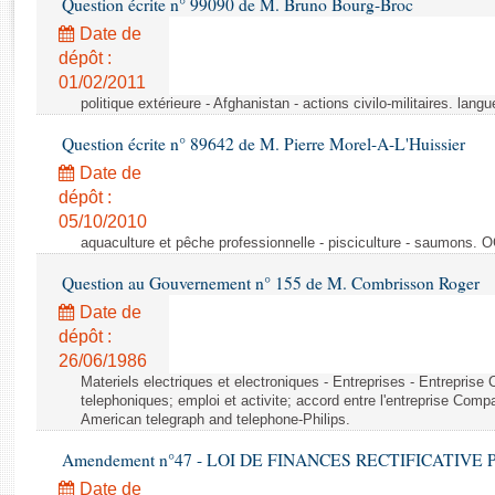
Question écrite n° 99090 de M. Bruno Bourg-Broc
Rapports d'enquête
Rapports législatifs
Date de
dépôt :
Rapports sur l'application des lois
01/02/2011
Baromètre de l’application des lois
politique extérieure - Afghanistan - actions civilo-militaires. langu
Question écrite n° 89642 de M. Pierre Morel-A-L'Huissier
Dossiers législatifs
Date de
Budget et sécurité sociale
dépôt :
Questions écrites et orales
05/10/2010
Comptes rendus des débats
aquaculture et pêche professionnelle - pisciculture - saumons. 
Question au Gouvernement n° 155 de M. Combrisson Roger
Date de
dépôt :
26/06/1986
Materiels electriques et electroniques - Entreprises - Entrepris
telephoniques; emploi et activite; accord entre l'entreprise Compag
American telegraph and telephone-Philips.
Amendement n°47 - LOI DE FINANCES RECTIFICATIVE PO
Date de