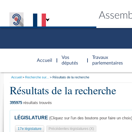
Assemb
Accèder à
la page
Vos
Travaux
Accueil
d'accueil
députés
parlementaires
Vous
Accueil
Recherche sur...
Résultats de la recherche
êtes
Résultats de la recherche
Général
ici
CONNEX
TRAVA
CONNA
DÉC
:
395975
résultats trouvés
LÉGISLATURE
(Cliquez sur l'un des boutons pour faire un choix
17e législature
Précédentes législatures (X)