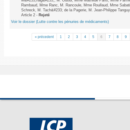
M&#233;nag&#233;, M. Odoul, Mme Mathilde Paris, Mme Parment
Rambaud, Mme Ranc, M. Rancoule, Mme Roullaud, Mme Sabatin
Schreck, M. Tach&#233; de la Pagerie, M. Jean-Philippe Tanguy, 
Article 2 -
Rejeté
Voir le dossier (Lutte contre les pénuries de médicaments)
« précedent
1
2
3
4
5
6
7
8
9