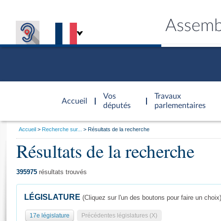
Assemb
Accèder à
la page
Vos
Travaux
Accueil
d'accueil
députés
parlementaires
Vous
Accueil
Recherche sur...
Résultats de la recherche
êtes
Résultats de la recherche
Général
ici
CONNEX
TRAVA
CONNA
DÉC
:
395975
résultats trouvés
LÉGISLATURE
(Cliquez sur l'un des boutons pour faire un choix
17e législature
Précédentes législatures (X)