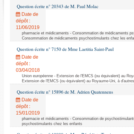
Rapports d'enquête
Question écrite n° 20343 de M. Paul Molac
Rapports législatifs
Date de
Rapports sur l'application des lois
dépôt :
Baromètre de l’application des lois
11/06/2019
pharmacie et médicaments - Consommation de médicaments psyc
Consommation de médicaments psychostimulants chez les enfa
Dossiers législatifs
Question écrite n° 7150 de Mme Laetitia Saint-Paul
Budget et sécurité sociale
Questions écrites et orales
Date de
dépôt :
Comptes rendus des débats
03/04/2018
Union européenne - Extension de l'EMCS (ou équivalent) au Roya
Extension de l'EMCS (ou équivalent) au Royaume-Uni, à d'autre
Question écrite n° 15896 de M. Adrien Quatennens
Date de
dépôt :
15/01/2019
pharmacie et médicaments - Consommation de psychostimulants
psychostimulants chez les enfants