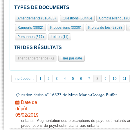
S'id
Présidence
Séance publique
Rôle et pouvoirs de l'Assemblée
Visiter l'Assemblée
TYPES DE DOCUMENTS
Fiches « Connaissance de l’Assemblée »
577 députés
Commissions et autres organes
Visite virtuelle du palais Bourbon
Amendements (316465)
Questions (53446)
Comptes-rendus (8
Organisation de l'Assemblée
Groupes politiques
Europe et International
Assister à une séance
Mot
Rapports (3882)
Propositions (3330)
Projets de lois (2858)
Présidence
Conférence des Présidents
Bureau
Collège des Ques
Élections législatives
Contrôle et évaluation
Accès des chercheurs à l’Assemblée
Personnes (577)
Lettres (11)
Congrès
Les évènements
S'inscrire
TRI DES RÉSULTATS
Pétitions
Statistiques et chiffres clés
Trier par pertinence (X)
Trier par date
Transparence et déontologie
Vous n'ave
Patrimoine
E
Documents de référence
La Bibliothèque
( Constitution | Règlement de l'Assemblée ... )
Documents parlementaires
« précedent
1
2
3
4
5
6
7
8
9
10
11
Les archives
Projets de loi
Contacts et plan d'accès
Propositions de loi
Question écrite n° 16523 de Mme Marie-George Buffet
Histoire
Photos libres de droit
Amendements
Date de
Juniors
Textes adoptés
dépôt :
Anciennes législatures
05/02/2019
enfants - Augmentation des prescriptions de psychostimulants a
Liens vers les sites publics
Rapports d'information
prescriptions de psychostimulants aux enfants