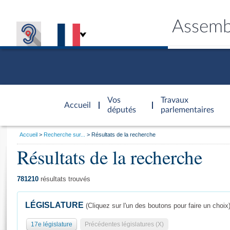
Assemb
Accèder à
la page
Vos
Travaux
Accueil
d'accueil
députés
parlementaires
Vous
Accueil
Recherche sur...
Résultats de la recherche
êtes
Résultats de la recherche
Général
ici
CONNEX
TRAVA
CONNA
DÉC
:
781210
résultats trouvés
LÉGISLATURE
(Cliquez sur l'un des boutons pour faire un choix
17e législature
Précédentes législatures (X)