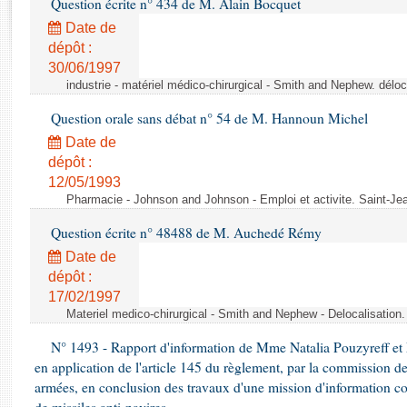
Question écrite n° 434 de M. Alain Bocquet
Rapports d'enquête
Rapports législatifs
Date de
dépôt :
Rapports sur l'application des lois
30/06/1997
Baromètre de l’application des lois
industrie - matériel médico-chirurgical - Smith and Nephew. délo
Question orale sans débat n° 54 de M. Hannoun Michel
Dossiers législatifs
Date de
Budget et sécurité sociale
dépôt :
Questions écrites et orales
12/05/1993
Comptes rendus des débats
Pharmacie - Johnson and Johnson - Emploi et activite. Saint-Je
Question écrite n° 48488 de M. Auchedé Rémy
Date de
dépôt :
17/02/1997
Materiel medico-chirurgical - Smith and Nephew - Delocalisatio
N° 1493 - Rapport d'information de Mme Natalia Pouzyreff et M
en application de l'article 145 du règlement, par la commission de
armées, en conclusion des travaux d'une mission d'information co