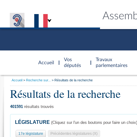
Assemb
Accèder à
la page
Vos
Travaux
Accueil
d'accueil
députés
parlementaires
Vous
Accueil
Recherche sur...
Résultats de la recherche
êtes
Résultats de la recherche
Général
ici
CONNEX
TRAVA
CONNA
DÉC
:
401591
résultats trouvés
LÉGISLATURE
(Cliquez sur l'un des boutons pour faire un choix
17e législature
Précédentes législatures (X)