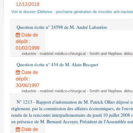
Rapports d'enquête
12/12/2018
Rapports législatifs
Voir le dossier (Défense : prochaine génération de missiles anti-navires
Rapports sur l'application des lois
Baromètre de l’application des lois
Question écrite n° 24598 de M. André Labarrère
Date de
Dossiers législatifs
dépôt :
01/02/1999
Budget et sécurité sociale
industrie - matériel médico-chirurgical - Smith and Nephew. délo
Questions écrites et orales
Comptes rendus des débats
Question écrite n° 434 de M. Alain Bocquet
Date de
dépôt :
30/06/1997
industrie - matériel médico-chirurgical - Smith and Nephew. délo
N° 1213 - Rapport d'information de M. Patrick Ollier déposé en
règlement, par la commission des affaires économiques, de l'envi
rendu de la rencontre interparlementaire du jeudi 10 juillet 2008 
en présence de M. Bernard Accoyer, Président de l'Assemblée nat
Date de