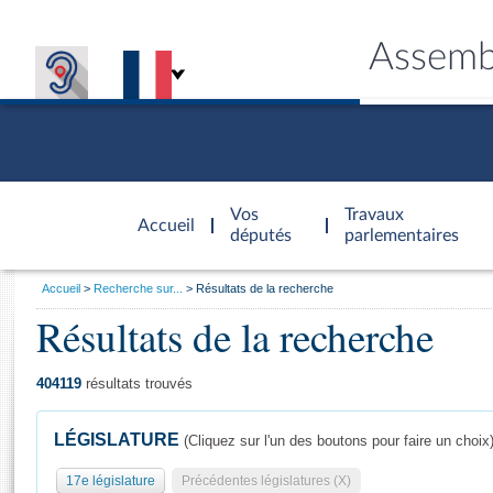
Assemb
Accèder à
la page
Vos
Travaux
Accueil
d'accueil
députés
parlementaires
Vous
Accueil
Recherche sur...
Résultats de la recherche
êtes
Résultats de la recherche
Général
ici
CONNEX
TRAVA
CONNA
DÉC
:
404119
résultats trouvés
LÉGISLATURE
(Cliquez sur l'un des boutons pour faire un choix
17e législature
Précédentes législatures (X)