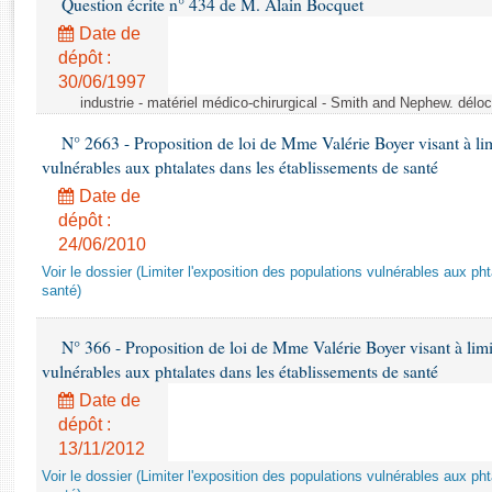
Question écrite n° 434 de M. Alain Bocquet
Rapports d'enquête
Rapports législatifs
Date de
dépôt :
Rapports sur l'application des lois
30/06/1997
Baromètre de l’application des lois
industrie - matériel médico-chirurgical - Smith and Nephew. délo
N° 2663 - Proposition de loi de Mme Valérie Boyer visant à lim
Dossiers législatifs
vulnérables aux phtalates dans les établissements de santé
Budget et sécurité sociale
Date de
Questions écrites et orales
dépôt :
Comptes rendus des débats
24/06/2010
Voir le dossier (Limiter l'exposition des populations vulnérables aux p
santé)
N° 366 - Proposition de loi de Mme Valérie Boyer visant à limit
vulnérables aux phtalates dans les établissements de santé
Date de
dépôt :
13/11/2012
Voir le dossier (Limiter l'exposition des populations vulnérables aux p