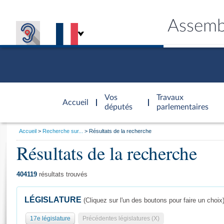
Assemb
Accèder à
la page
Vos
Travaux
Accueil
d'accueil
députés
parlementaires
Vous
Accueil
Recherche sur...
Résultats de la recherche
êtes
Résultats de la recherche
Général
ici
CONNEX
TRAVA
CONNA
DÉC
:
404119
résultats trouvés
LÉGISLATURE
(Cliquez sur l'un des boutons pour faire un choix
17e législature
Précédentes législatures (X)