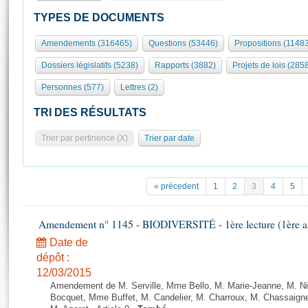
S'id
Présidence
Séance publique
Rôle et pouvoirs de l'Assemblée
Visiter l'Assemblée
TYPES DE DOCUMENTS
Fiches « Connaissance de l’Assemblée »
577 députés
Commissions et autres organes
Visite virtuelle du palais Bourbon
Amendements (316465)
Questions (53446)
Propositions (1148
Organisation de l'Assemblée
Groupes politiques
Europe et International
Assister à une séance
Mot
Dossiers législatifs (5238)
Rapports (3882)
Projets de lois (285
Présidence
Conférence des Présidents
Bureau
Collège des Ques
Élections législatives
Contrôle et évaluation
Accès des chercheurs à l’Assemblée
Personnes (577)
Lettres (2)
Congrès
Les évènements
S'inscrire
TRI DES RÉSULTATS
Pétitions
Statistiques et chiffres clés
Trier par pertinence (X)
Trier par date
Transparence et déontologie
Vous n'ave
Patrimoine
E
Documents de référence
La Bibliothèque
( Constitution | Règlement de l'Assemblée ... )
Documents parlementaires
« précedent
1
2
3
4
5
Les archives
Projets de loi
Contacts et plan d'accès
Propositions de loi
Amendement n° 1145 - BIODIVERSITÉ - 1ère lecture (1ère ass
Histoire
Photos libres de droit
Amendements
Date de
Juniors
Textes adoptés
dépôt :
Anciennes législatures
12/03/2015
Amendement de M. Serville, Mme Bello, M. Marie-Jeanne, M. Nil
Liens vers les sites publics
Rapports d'information
Bocquet, Mme Buffet, M. Candelier, M. Charroux, M. Chassaign