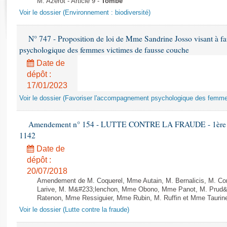
M. Azerot - Article 9 -
Tombé
Rapports d'enquête
Voir le dossier (Environnement : biodiversité)
Rapports législatifs
Rapports sur l'application des lois
N° 747 - Proposition de loi de Mme Sandrine Josso visant à f
Baromètre de l’application des lois
psychologique des femmes victimes de fausse couche
Date de
Dossiers législatifs
dépôt :
Budget et sécurité sociale
17/01/2023
Questions écrites et orales
Voir le dossier (Favoriser l'accompagnement psychologique des femm
Comptes rendus des débats
Amendement n° 154 - LUTTE CONTRE LA FRAUDE - 1ère lect
1142
Date de
dépôt :
20/07/2018
Amendement de M. Coquerel, Mme Autain, M. Bernalicis, M. Co
Larive, M. M&#233;lenchon, Mme Obono, Mme Panot, M. Prud
Ratenon, Mme Ressiguier, Mme Rubin, M. Ruffin et Mme Taurine 
Voir le dossier (Lutte contre la fraude)