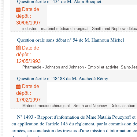
Question écrite n° 434 de M. Alain Bocquet
Rapports d'enquête
Rapports législatifs
Date de
dépôt :
Rapports sur l'application des lois
30/06/1997
Baromètre de l’application des lois
industrie - matériel médico-chirurgical - Smith and Nephew. délo
Question orale sans débat n° 54 de M. Hannoun Michel
Dossiers législatifs
Date de
Budget et sécurité sociale
dépôt :
Questions écrites et orales
12/05/1993
Comptes rendus des débats
Pharmacie - Johnson and Johnson - Emploi et activite. Saint-Je
Question écrite n° 48488 de M. Auchedé Rémy
Date de
dépôt :
17/02/1997
Materiel medico-chirurgical - Smith and Nephew - Delocalisatio
N° 1493 - Rapport d'information de Mme Natalia Pouzyreff et M
en application de l'article 145 du règlement, par la commission de
armées, en conclusion des travaux d'une mission d'information co