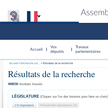
Assemb
Accèder à
la page
Vos
Travaux
Accueil
d'accueil
députés
parlementaires
Vous
Accueil
Recherche sur...
Résultats de la recherche
êtes
Résultats de la recherche
Général
ici
CONNEX
TRAVA
CONNA
DÉC
:
408030
résultats trouvés
LÉGISLATURE
(Cliquez sur l'un des boutons pour faire un choix
17e législature
Précédentes législatures (X)