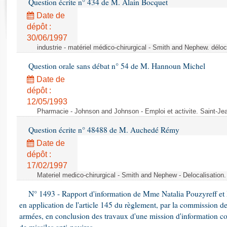
Question écrite n° 434 de M. Alain Bocquet
Rapports d'enquête
Rapports législatifs
Date de
dépôt :
Rapports sur l'application des lois
30/06/1997
Baromètre de l’application des lois
industrie - matériel médico-chirurgical - Smith and Nephew. délo
Question orale sans débat n° 54 de M. Hannoun Michel
Dossiers législatifs
Date de
Budget et sécurité sociale
dépôt :
Questions écrites et orales
12/05/1993
Comptes rendus des débats
Pharmacie - Johnson and Johnson - Emploi et activite. Saint-Je
Question écrite n° 48488 de M. Auchedé Rémy
Date de
dépôt :
17/02/1997
Materiel medico-chirurgical - Smith and Nephew - Delocalisatio
N° 1493 - Rapport d'information de Mme Natalia Pouzyreff et M
en application de l'article 145 du règlement, par la commission de
armées, en conclusion des travaux d'une mission d'information co