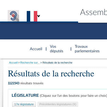
Assemb
Accèder à
la page
Vos
Travaux
Accueil
d'accueil
députés
parlementaires
Vous
Accueil
Recherche sur...
Résultats de la recherche
êtes
Résultats de la recherche
Général
ici
CONNEX
TRAVA
CONNA
DÉC
:
1121543
résultats trouvés
LÉGISLATURE
(Cliquez sur l'un des boutons pour faire un choix
17e législature
Précédentes législatures (X)