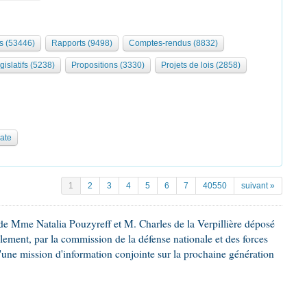
s (53446)
Rapports (9498)
Comptes-rendus (8832)
gislatifs (5238)
Propositions (3330)
Projets de lois (2858)
date
1
2
3
4
5
6
7
40550
suivant »
e Mme Natalia Pouzyreff et M. Charles de la Verpillière déposé
glement, par la commission de la défense nationale et des forces
'une mission d'information conjointe sur la prochaine génération