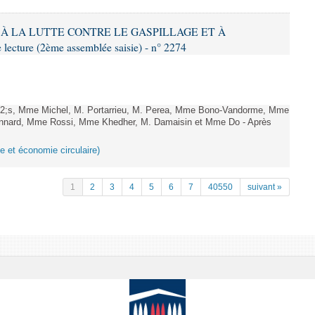
IF À LA LUTTE CONTRE LE GASPILLAGE ET À
ture (2ème assemblée saisie) - n° 2274
;s, Mme Michel, M. Portarrieu, M. Perea, Mme Bono-Vandorme, Mme
nnard, Mme Rossi, Mme Khedher, M. Damaisin et Mme Do - Après
ge et économie circulaire)
1
2
3
4
5
6
7
40550
suivant »