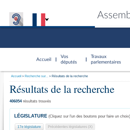
Assemb
Accèder à
la page
Vos
Travaux
Accueil
d'accueil
députés
parlementaires
Vous
Accueil
Recherche sur...
Résultats de la recherche
êtes
Résultats de la recherche
Général
ici
CONNEX
TRAVA
CONNA
DÉC
:
406054
résultats trouvés
LÉGISLATURE
(Cliquez sur l'un des boutons pour faire un choix
17e législature
Précédentes législatures (X)