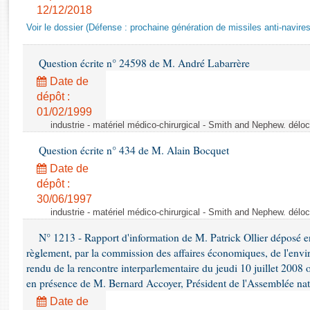
Rapports d'enquête
12/12/2018
Rapports législatifs
Voir le dossier (Défense : prochaine génération de missiles anti-navires
Rapports sur l'application des lois
Baromètre de l’application des lois
Question écrite n° 24598 de M. André Labarrère
Date de
Dossiers législatifs
dépôt :
01/02/1999
Budget et sécurité sociale
industrie - matériel médico-chirurgical - Smith and Nephew. délo
Questions écrites et orales
Comptes rendus des débats
Question écrite n° 434 de M. Alain Bocquet
Date de
dépôt :
30/06/1997
industrie - matériel médico-chirurgical - Smith and Nephew. délo
N° 1213 - Rapport d'information de M. Patrick Ollier déposé en
règlement, par la commission des affaires économiques, de l'envi
rendu de la rencontre interparlementaire du jeudi 10 juillet 2008 
en présence de M. Bernard Accoyer, Président de l'Assemblée nat
Date de