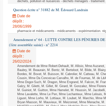
déchets, pollution et nuisances - déchets ménagers - traitement. 
Question écrite n° 31882 de M. Édouard Landrain
Date de
dépôt :
28/06/1999
pharmacie et médicaments - médicaments - expérimentation. régl
Amendement n° 64 - LUTTE CONTRE LES PÉNURIES DE M
(1ère assemblée saisie) - n° 2214
Date de
dépôt :
26/02/2024
Amendement de Mme Robert-Dehault, M. Allisio, Mme Auzanot, 
Baubry, M. Beaurain, M. Bentz, M. Berteloot, M. Bilde, M. Blai
Bordes, M. Bovet, M. Buisson, M. Cabrolier, M. Catteau, M. 
Cousin, Mme Da Conceicao Carvalho, M. de Fournas, M. de L&#
Mme Dogor-Such, M. Dragon, Mme Engrand, M. Falcon, M. Fra
Galzy, M. Giletti, M. Gillet, M. Girard, M. Gonzalez, Mme Flor
M. Guiniot, M. Guitton, Mme Hamelet, M. Houssin, M. Jacobelli
Mme Lavalette, Mme Le Pen, Mme Lechanteux, Mme Lelouis, M
Liguori, Mme Lorho, M. Lottiaux, M. Loubet, M. Marchio, Mme 
Bryan Masson, M. Mauvieux, M. Meizonnet, Mme Menache, M. M