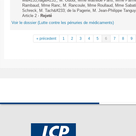
M&#233;nag&#233;, M. Odoul, Mme Mathilde Paris, Mme Parment
Rambaud, Mme Ranc, M. Rancoule, Mme Roullaud, Mme Sabatin
Schreck, M. Tach&#233; de la Pagerie, M. Jean-Philippe Tanguy, 
Article 2 -
Rejeté
Voir le dossier (Lutte contre les pénuries de médicaments)
« précedent
1
2
3
4
5
6
7
8
9