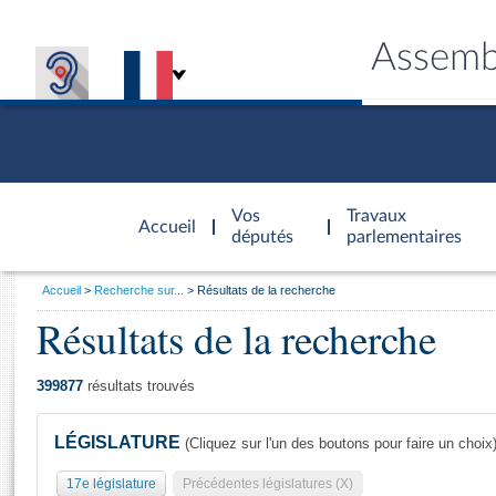
Assemb
Accèder à
la page
Vos
Travaux
Accueil
d'accueil
députés
parlementaires
Vous
Accueil
Recherche sur...
Résultats de la recherche
êtes
Résultats de la recherche
Général
ici
CONNEX
TRAVA
CONNA
DÉC
:
399877
résultats trouvés
LÉGISLATURE
(Cliquez sur l'un des boutons pour faire un choix
17e législature
Précédentes législatures (X)