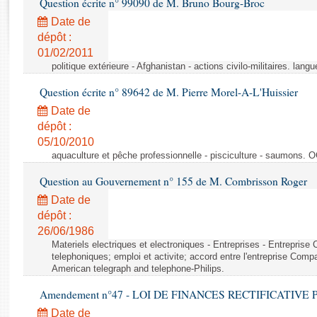
Question écrite n° 99090 de M. Bruno Bourg-Broc
Rapports d'enquête
Rapports législatifs
Date de
dépôt :
Rapports sur l'application des lois
01/02/2011
Baromètre de l’application des lois
politique extérieure - Afghanistan - actions civilo-militaires. langu
Question écrite n° 89642 de M. Pierre Morel-A-L'Huissier
Dossiers législatifs
Date de
Budget et sécurité sociale
dépôt :
Questions écrites et orales
05/10/2010
Comptes rendus des débats
aquaculture et pêche professionnelle - pisciculture - saumons. 
Question au Gouvernement n° 155 de M. Combrisson Roger
Date de
dépôt :
26/06/1986
Materiels electriques et electroniques - Entreprises - Entrepris
telephoniques; emploi et activite; accord entre l'entreprise Compag
American telegraph and telephone-Philips.
Amendement n°47 - LOI DE FINANCES RECTIFICATIVE PO
Date de