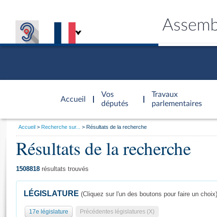
Assemb
Accèder à
la page
Vos
Travaux
Accueil
d'accueil
députés
parlementaires
Vous
Accueil
Recherche sur...
Résultats de la recherche
êtes
Résultats de la recherche
Général
ici
CONNEX
TRAVA
CONNA
DÉC
:
1508818
résultats trouvés
LÉGISLATURE
(Cliquez sur l'un des boutons pour faire un choix
17e législature
Précédentes législatures (X)