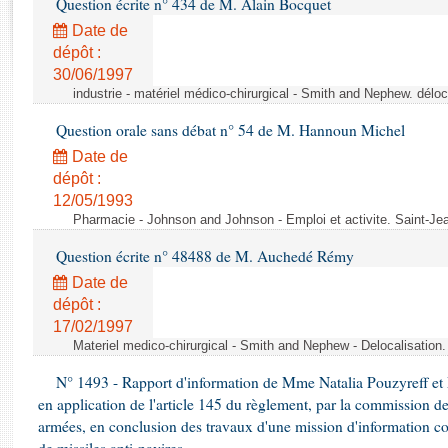
Question écrite n° 434 de M. Alain Bocquet
Rapports d'enquête
Rapports législatifs
Date de
dépôt :
Rapports sur l'application des lois
30/06/1997
Baromètre de l’application des lois
industrie - matériel médico-chirurgical - Smith and Nephew. délo
Question orale sans débat n° 54 de M. Hannoun Michel
Dossiers législatifs
Date de
Budget et sécurité sociale
dépôt :
Questions écrites et orales
12/05/1993
Comptes rendus des débats
Pharmacie - Johnson and Johnson - Emploi et activite. Saint-Je
Question écrite n° 48488 de M. Auchedé Rémy
Date de
dépôt :
17/02/1997
Materiel medico-chirurgical - Smith and Nephew - Delocalisatio
N° 1493 - Rapport d'information de Mme Natalia Pouzyreff et M
en application de l'article 145 du règlement, par la commission de
armées, en conclusion des travaux d'une mission d'information co