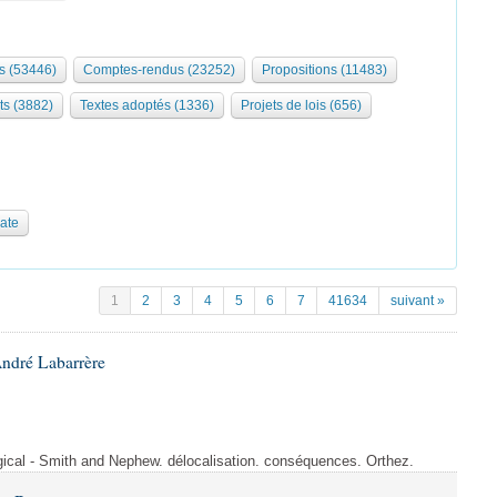
s (53446)
Comptes-rendus (23252)
Propositions (11483)
ts (3882)
Textes adoptés (1336)
Projets de lois (656)
date
1
2
3
4
5
6
7
41634
suivant »
André Labarrère
rgical - Smith and Nephew. délocalisation. conséquences. Orthez.