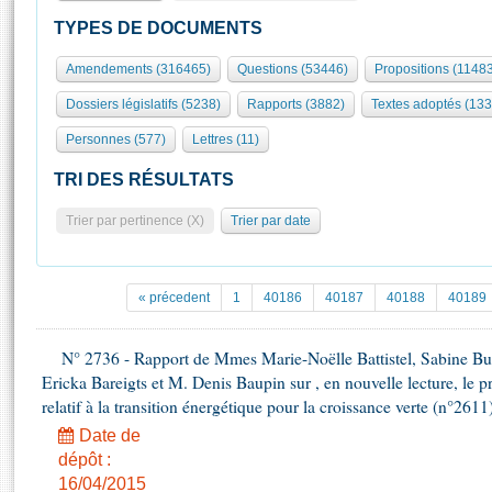
S'id
Présidence
Séance publique
Rôle et pouvoirs de l'Assemblée
Visiter l'Assemblée
TYPES DE DOCUMENTS
Fiches « Connaissance de l’Assemblée »
577 députés
Commissions et autres organes
Visite virtuelle du palais Bourbon
Amendements (316465)
Questions (53446)
Propositions (1148
Organisation de l'Assemblée
Groupes politiques
Europe et International
Assister à une séance
Mot
Dossiers législatifs (5238)
Rapports (3882)
Textes adoptés (133
Présidence
Conférence des Présidents
Bureau
Collège des Ques
Élections législatives
Contrôle et évaluation
Accès des chercheurs à l’Assemblée
Personnes (577)
Lettres (11)
Congrès
Les évènements
S'inscrire
TRI DES RÉSULTATS
Pétitions
Statistiques et chiffres clés
Trier par pertinence (X)
Trier par date
Transparence et déontologie
Vous n'ave
Patrimoine
E
Documents de référence
La Bibliothèque
( Constitution | Règlement de l'Assemblée ... )
Documents parlementaires
« précedent
1
40186
40187
40188
40189
Les archives
Projets de loi
Contacts et plan d'accès
Propositions de loi
N° 2736 - Rapport de Mmes Marie-Noëlle Battistel, Sabine Bu
Histoire
Photos libres de droit
Ericka Bareigts et M. Denis Baupin sur , en nouvelle lecture, le pro
Amendements
Juniors
relatif à la transition énergétique pour la croissance verte (n°2611
Textes adoptés
Anciennes législatures
Date de
dépôt :
Liens vers les sites publics
Rapports d'information
16/04/2015