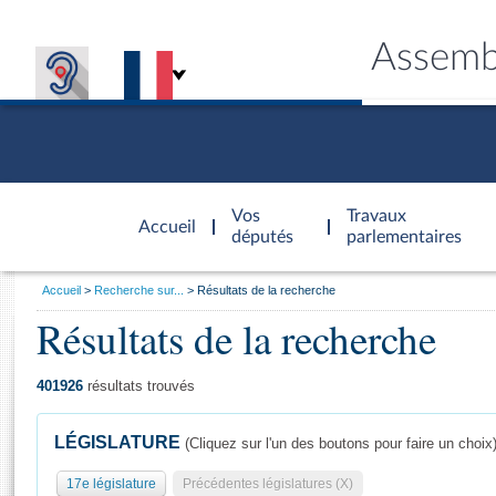
Assemb
Accèder à
la page
Vos
Travaux
Accueil
d'accueil
députés
parlementaires
Vous
Accueil
Recherche sur...
Résultats de la recherche
êtes
Résultats de la recherche
Général
ici
CONNEX
TRAVA
CONNA
DÉC
:
401926
résultats trouvés
LÉGISLATURE
(Cliquez sur l'un des boutons pour faire un choix
17e législature
Précédentes législatures (X)