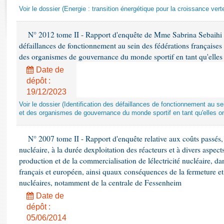
Rapports d'enquête
Voir le dossier (Energie : transition énergétique pour la croissance vert
Rapports législatifs
Rapports sur l'application des lois
N° 2012 tome II - Rapport d'enquête de Mme Sabrina Sebaihi rel
Baromètre de l’application des lois
défaillances de fonctionnement au sein des fédérations françaises
des organismes de gouvernance du monde sportif en tant qu'elles 
Dossiers législatifs
Date de
dépôt :
Budget et sécurité sociale
19/12/2023
Questions écrites et orales
Voir le dossier (Identification des défaillances de fonctionnement au s
Comptes rendus des débats
et des organismes de gouvernance du monde sportif en tant qu'elles on
N° 2007 tome II - Rapport d'enquête relative aux coûts passés, pr
nucléaire, à la durée dexploitation des réacteurs et à divers aspec
production et de la commercialisation de lélectricité nucléaire, d
français et européen, ainsi quaux conséquences de la fermeture 
nucléaires, notamment de la centrale de Fessenheim
Date de
dépôt :
05/06/2014