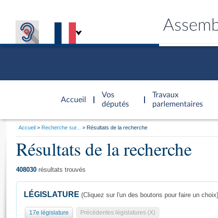
Assemb
Accèder à
la page
Vos
Travaux
Accueil
d'accueil
députés
parlementaires
Vous
Accueil
Recherche sur...
Résultats de la recherche
êtes
Résultats de la recherche
Général
ici
CONNEX
TRAVA
CONNA
DÉC
:
408030
résultats trouvés
LÉGISLATURE
(Cliquez sur l'un des boutons pour faire un choix
17e législature
Précédentes législatures (X)