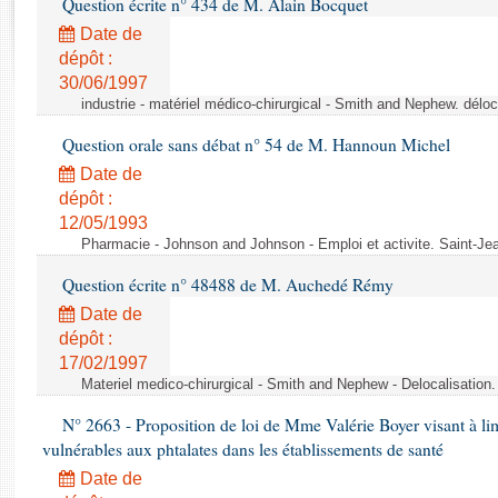
Question écrite n° 434 de M. Alain Bocquet
Rapports d'enquête
Rapports législatifs
Date de
dépôt :
Rapports sur l'application des lois
30/06/1997
Baromètre de l’application des lois
industrie - matériel médico-chirurgical - Smith and Nephew. délo
Question orale sans débat n° 54 de M. Hannoun Michel
Dossiers législatifs
Date de
Budget et sécurité sociale
dépôt :
Questions écrites et orales
12/05/1993
Comptes rendus des débats
Pharmacie - Johnson and Johnson - Emploi et activite. Saint-Je
Question écrite n° 48488 de M. Auchedé Rémy
Date de
dépôt :
17/02/1997
Materiel medico-chirurgical - Smith and Nephew - Delocalisatio
N° 2663 - Proposition de loi de Mme Valérie Boyer visant à lim
vulnérables aux phtalates dans les établissements de santé
Date de