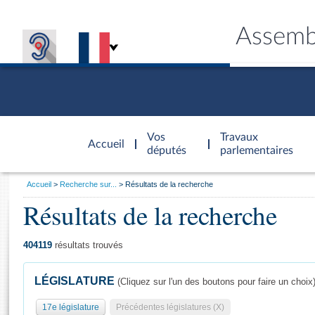
Assemb
Accèder à
la page
Vos
Travaux
Accueil
d'accueil
députés
parlementaires
Vous
Accueil
Recherche sur...
Résultats de la recherche
êtes
Résultats de la recherche
Général
ici
CONNEX
TRAVA
CONNA
DÉC
:
404119
résultats trouvés
LÉGISLATURE
(Cliquez sur l'un des boutons pour faire un choix
17e législature
Précédentes législatures (X)