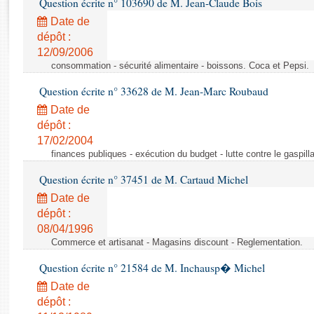
Question écrite n° 103690 de M. Jean-Claude Bois
Rapports d'enquête
Rapports législatifs
Date de
dépôt :
Rapports sur l'application des lois
12/09/2006
Baromètre de l’application des lois
consommation - sécurité alimentaire - boissons. Coca et Pepsi.
Question écrite n° 33628 de M. Jean-Marc Roubaud
Dossiers législatifs
Date de
Budget et sécurité sociale
dépôt :
Questions écrites et orales
17/02/2004
Comptes rendus des débats
finances publiques - exécution du budget - lutte contre le gaspilla
Question écrite n° 37451 de M. Cartaud Michel
Date de
dépôt :
08/04/1996
Commerce et artisanat - Magasins discount - Reglementation.
Question écrite n° 21584 de M. Inchausp� Michel
Date de
dépôt :