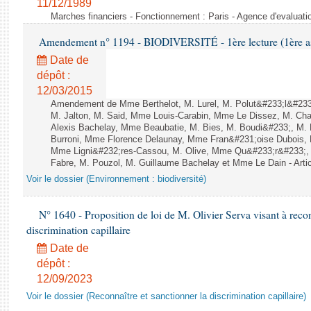
11/12/1989
Marches financiers - Fonctionnement : Paris - Agence d'evaluatio
Amendement n° 1194 - BIODIVERSITÉ - 1ère lecture (1ère ass
Date de
dépôt :
12/03/2015
Amendement de Mme Berthelot, M. Lurel, M. Polut&#233;l&#233;
M. Jalton, M. Said, Mme Louis-Carabin, Mme Le Dissez, M. Ch
Alexis Bachelay, Mme Beaubatie, M. Bies, M. Boudi&#233;, M. B
Burroni, Mme Florence Delaunay, Mme Fran&#231;oise Dubois, 
Mme Ligni&#232;res-Cassou, M. Olive, Mme Qu&#233;r&#233;
Fabre, M. Pouzol, M. Guillaume Bachelay et Mme Le Dain - Artic
Voir le dossier (Environnement : biodiversité)
N° 1640 - Proposition de loi de M. Olivier Serva visant à recon
discrimination capillaire
Date de
dépôt :
12/09/2023
Voir le dossier (Reconnaître et sanctionner la discrimination capillaire)