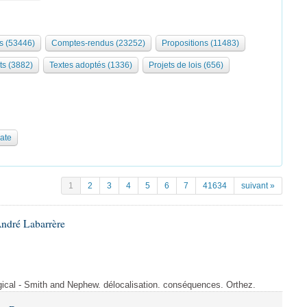
s (53446)
Comptes-rendus (23252)
Propositions (11483)
ts (3882)
Textes adoptés (1336)
Projets de lois (656)
date
1
2
3
4
5
6
7
41634
suivant »
André Labarrère
rgical - Smith and Nephew. délocalisation. conséquences. Orthez.