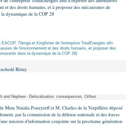
 de l'entreprise TotalEnergies afin d'explorer des alternatives
nt et des droits humains, et à proposer des mécanismes de
ns la dynamique de la COP 28
ts EACOP, Tilenga et Kingfisher de l'entreprise TotalEnergies afin
tueuses de l'environnement et des droits humains, et proposer des
innovants dans la dynamique de la COP 28)
 Auchedé Rémy
ith and Nephew - Delocalisation. consequences. Orthez.
e Mme Natalia Pouzyreff et M. Charles de la Verpillière déposé
glement, par la commission de la défense nationale et des forces
'une mission d'information conjointe sur la prochaine génération