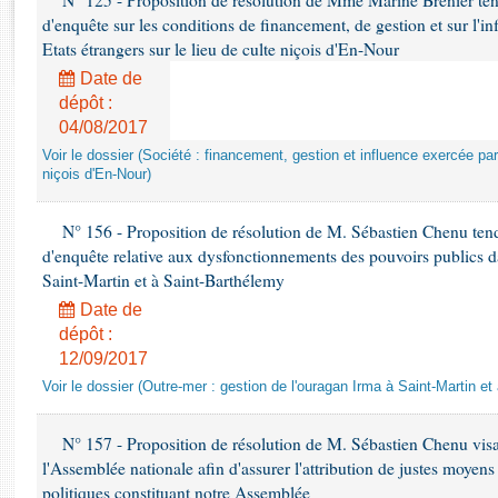
N° 125 - Proposition de résolution de Mme Marine Brenier ten
Rapports d'enquête
d'enquête sur les conditions de financement, de gestion et sur l'in
Rapports législatifs
Etats étrangers sur le lieu de culte niçois d'En-Nour
Rapports sur l'application des lois
Date de
Baromètre de l’application des lois
dépôt :
04/08/2017
Dossiers législatifs
Voir le dossier (Société : financement, gestion et influence exercée par 
niçois d'En-Nour)
Budget et sécurité sociale
Questions écrites et orales
N° 156 - Proposition de résolution de M. Sébastien Chenu tend
Comptes rendus des débats
d'enquête relative aux dysfonctionnements des pouvoirs publics d
Saint-Martin et à Saint-Barthélemy
Date de
dépôt :
12/09/2017
Voir le dossier (Outre-mer : gestion de l'ouragan Irma à Saint-Martin e
N° 157 - Proposition de résolution de M. Sébastien Chenu visa
l'Assemblée nationale afin d'assurer l'attribution de justes moyens 
politiques constituant notre Assemblée