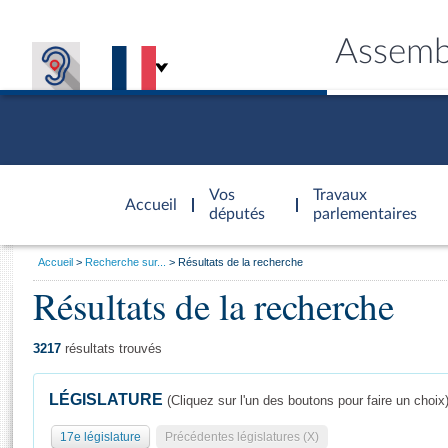
Assemb
Accèder à
la page
Vos
Travaux
Accueil
d'accueil
députés
parlementaires
Vous
Accueil
Recherche sur...
Résultats de la recherche
êtes
Résultats de la recherche
Général
ici
CONNEX
TRAVA
CONNA
DÉC
:
3217
résultats trouvés
LÉGISLATURE
(Cliquez sur l'un des boutons pour faire un choix
17e législature
Précédentes législatures (X)