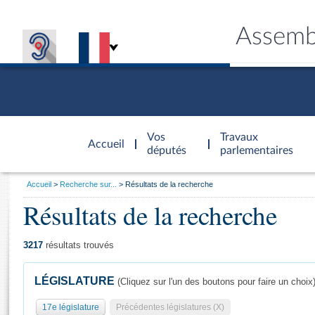
Assemb
Accèder à
la page
Vos
Travaux
Accueil
d'accueil
députés
parlementaires
Vous
Accueil
Recherche sur...
Résultats de la recherche
êtes
Résultats de la recherche
Général
ici
CONNEX
TRAVA
CONNA
DÉC
:
3217
résultats trouvés
LÉGISLATURE
(Cliquez sur l'un des boutons pour faire un choix
17e législature
Précédentes législatures (X)