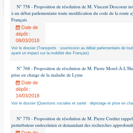
Rapports d'enquête
N° 758 - Proposition de résolution de M. Vincent Descoeur in
Rapports législatifs
à un débat parlementaire toute modification du code de la route a
Rapports sur l'application des lois
Français
Baromètre de l’application des lois
Date de
dépôt :
08/03/2018
Dossiers législatifs
Budget et sécurité sociale
Voir le dossier (Transports : soumission au débat parlementaire de tout
ayant un impact sur la mobilité des Français)
Questions écrites et orales
Comptes rendus des débats
N° 768 - Proposition de résolution de M. Pierre Morel-À-L'Huiss
prise en charge de la maladie de Lyme
Date de
dépôt :
14/03/2018
Voir le dossier (Questions sociales et santé : dépistage et prise en c
N° 770 - Proposition de résolution de M. Pierre Cordier rappel
perturbateur endocrinien et demandant des recherches approfondie
Date de