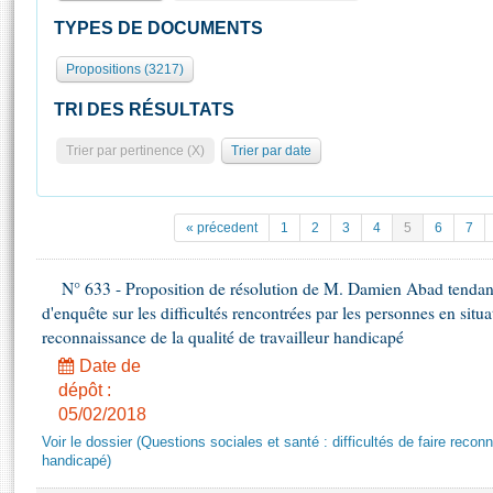
S'id
Présidence
Séance publique
Rôle et pouvoirs de l'Assemblée
Visiter l'Assemblée
TYPES DE DOCUMENTS
Fiches « Connaissance de l’Assemblée »
577 députés
Commissions et autres organes
Visite virtuelle du palais Bourbon
Propositions (3217)
Organisation de l'Assemblée
Groupes politiques
Europe et International
Assister à une séance
Mot
Présidence
Conférence des Présidents
Bureau
Collège des Ques
TRI DES RÉSULTATS
Élections législatives
Contrôle et évaluation
Accès des chercheurs à l’Assemblée
Trier par pertinence (X)
Trier par date
Congrès
Les évènements
S'inscrire
Pétitions
Statistiques et chiffres clés
Transparence et déontologie
Vous n'ave
« précedent
1
2
3
4
5
6
7
Patrimoine
E
Documents de référence
La Bibliothèque
( Constitution | Règlement de l'Assemblée ... )
Documents parlementaires
N° 633 - Proposition de résolution de M. Damien Abad tendant
Les archives
d'enquête sur les difficultés rencontrées par les personnes en situ
Projets de loi
reconnaissance de la qualité de travailleur handicapé
Contacts et plan d'accès
Propositions de loi
Histoire
Date de
Photos libres de droit
Amendements
dépôt :
Juniors
Textes adoptés
05/02/2018
Anciennes législatures
Voir le dossier (Questions sociales et santé : difficultés de faire reconna
Liens vers les sites publics
handicapé)
Rapports d'information