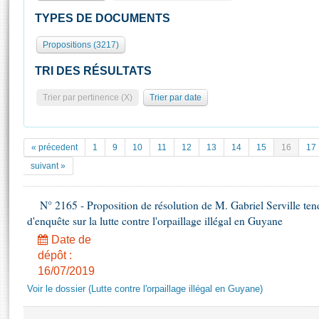
S'id
Présidence
Séance publique
Rôle et pouvoirs de l'Assemblée
Visiter l'Assemblée
TYPES DE DOCUMENTS
Fiches « Connaissance de l’Assemblée »
577 députés
Commissions et autres organes
Visite virtuelle du palais Bourbon
Propositions (3217)
Organisation de l'Assemblée
Groupes politiques
Europe et International
Assister à une séance
Mot
Présidence
Conférence des Présidents
Bureau
Collège des Ques
TRI DES RÉSULTATS
Élections législatives
Contrôle et évaluation
Accès des chercheurs à l’Assemblée
Trier par pertinence (X)
Trier par date
Congrès
Les évènements
S'inscrire
Pétitions
Statistiques et chiffres clés
Transparence et déontologie
Vous n'ave
« précedent
1
9
10
11
12
13
14
15
16
17
Patrimoine
E
suivant »
Documents de référence
La Bibliothèque
( Constitution | Règlement de l'Assemblée ... )
Documents parlementaires
Les archives
N° 2165 - Proposition de résolution de M. Gabriel Serville ten
Projets de loi
d'enquête sur la lutte contre l'orpaillage illégal en Guyane
Contacts et plan d'accès
Propositions de loi
Histoire
Date de
Photos libres de droit
Amendements
dépôt :
Juniors
Textes adoptés
16/07/2019
Anciennes législatures
Voir le dossier (Lutte contre l'orpaillage illégal en Guyane)
Liens vers les sites publics
Rapports d'information