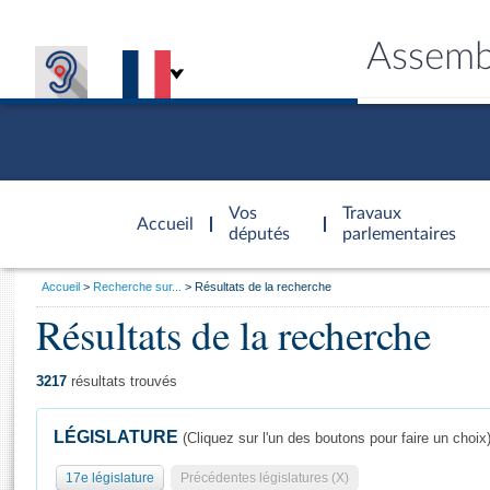
Assemb
Accèder à
la page
Vos
Travaux
Accueil
d'accueil
députés
parlementaires
Vous
Accueil
Recherche sur...
Résultats de la recherche
êtes
Résultats de la recherche
Général
ici
CONNEX
TRAVA
CONNA
DÉC
:
3217
résultats trouvés
LÉGISLATURE
(Cliquez sur l'un des boutons pour faire un choix
17e législature
Précédentes législatures (X)