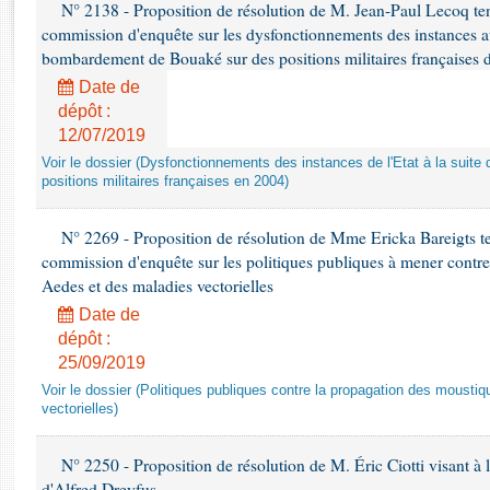
Rapports d'enquête
N° 2138 - Proposition de résolution de M. Jean-Paul Lecoq ten
commission d'enquête sur les dysfonctionnements des instances au
Rapports législatifs
bombardement de Bouaké sur des positions militaires françaises
Rapports sur l'application des lois
Date de
Baromètre de l’application des lois
dépôt :
12/07/2019
Dossiers législatifs
Voir le dossier (Dysfonctionnements des instances de l'Etat à la sui
Budget et sécurité sociale
positions militaires françaises en 2004)
Questions écrites et orales
Comptes rendus des débats
N° 2269 - Proposition de résolution de Mme Ericka Bareigts te
commission d'enquête sur les politiques publiques à mener contr
Aedes et des maladies vectorielles
Date de
dépôt :
25/09/2019
Voir le dossier (Politiques publiques contre la propagation des moust
vectorielles)
N° 2250 - Proposition de résolution de M. Éric Ciotti visant à la
d'Alfred Dreyfus