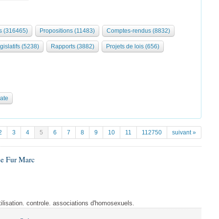
 (316465)
Propositions (11483)
Comptes-rendus (8832)
gislatifs (5238)
Rapports (3882)
Projets de lois (656)
date
2
3
4
5
6
7
8
9
10
11
112750
suivant »
Le Fur Marc
tilisation. controle. associations d'homosexuels.