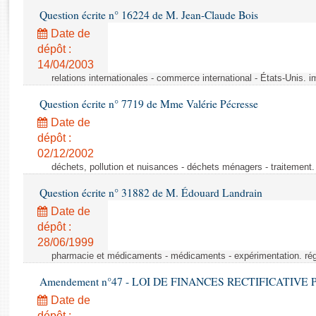
Rapports d'enquête
Question écrite n° 16224 de M. Jean-Claude Bois
Rapports législatifs
Date de
Rapports sur l'application des lois
dépôt :
Baromètre de l’application des lois
14/04/2003
relations internationales - commerce international - États-Unis. 
Dossiers législatifs
Question écrite n° 7719 de Mme Valérie Pécresse
Budget et sécurité sociale
Date de
Questions écrites et orales
dépôt :
Comptes rendus des débats
02/12/2002
déchets, pollution et nuisances - déchets ménagers - traitement. 
Question écrite n° 31882 de M. Édouard Landrain
Date de
dépôt :
28/06/1999
pharmacie et médicaments - médicaments - expérimentation. régl
Amendement n°47 - LOI DE FINANCES RECTIFICATIVE PO
Date de
dépôt :