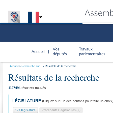
Assemb
Accèder à
la page
Vos
Travaux
Accueil
d'accueil
députés
parlementaires
Vous
Accueil
Recherche sur...
Résultats de la recherche
êtes
Résultats de la recherche
Général
ici
CONNEX
TRAVA
CONNA
DÉC
:
1127494
résultats trouvés
LÉGISLATURE
(Cliquez sur l'un des boutons pour faire un choix
17e législature
Précédentes législatures (X)