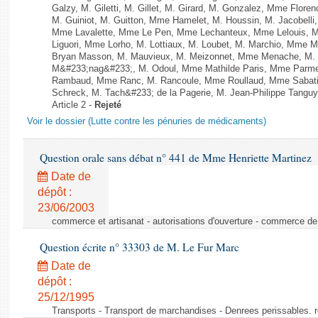
Galzy, M. Giletti, M. Gillet, M. Girard, M. Gonzalez, Mme Flor
M. Guiniot, M. Guitton, Mme Hamelet, M. Houssin, M. Jacobelli
Mme Lavalette, Mme Le Pen, Mme Lechanteux, Mme Lelouis, M
Liguori, Mme Lorho, M. Lottiaux, M. Loubet, M. Marchio, Mme 
Bryan Masson, M. Mauvieux, M. Meizonnet, Mme Menache, M. M
M&#233;nag&#233;, M. Odoul, Mme Mathilde Paris, Mme Parment
Rambaud, Mme Ranc, M. Rancoule, Mme Roullaud, Mme Sabatin
Schreck, M. Tach&#233; de la Pagerie, M. Jean-Philippe Tanguy, 
Article 2 -
Rejeté
Voir le dossier (Lutte contre les pénuries de médicaments)
Question orale sans débat n° 441 de Mme Henriette Martinez
Date de
dépôt :
23/06/2003
commerce et artisanat - autorisations d'ouverture - commerce de
Question écrite n° 33303 de M. Le Fur Marc
Date de
dépôt :
25/12/1995
Transports - Transport de marchandises - Denrees perissables. 