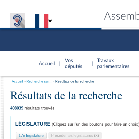
Assemb
Accèder à
la page
Vos
Travaux
Accueil
d'accueil
députés
parlementaires
Vous
Accueil
Recherche sur...
Résultats de la recherche
êtes
Résultats de la recherche
Général
ici
CONNEX
TRAVA
CONNA
DÉC
:
408039
résultats trouvés
LÉGISLATURE
(Cliquez sur l'un des boutons pour faire un choix
17e législature
Précédentes législatures (X)