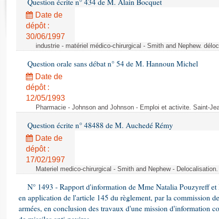
Question écrite n° 434 de M. Alain Bocquet
Rapports d'enquête
Rapports législatifs
Date de
dépôt :
Rapports sur l'application des lois
30/06/1997
Baromètre de l’application des lois
industrie - matériel médico-chirurgical - Smith and Nephew. délo
Question orale sans débat n° 54 de M. Hannoun Michel
Dossiers législatifs
Date de
Budget et sécurité sociale
dépôt :
Questions écrites et orales
12/05/1993
Comptes rendus des débats
Pharmacie - Johnson and Johnson - Emploi et activite. Saint-Je
Question écrite n° 48488 de M. Auchedé Rémy
Date de
dépôt :
17/02/1997
Materiel medico-chirurgical - Smith and Nephew - Delocalisatio
N° 1493 - Rapport d'information de Mme Natalia Pouzyreff et M
en application de l'article 145 du règlement, par la commission de
armées, en conclusion des travaux d'une mission d'information co