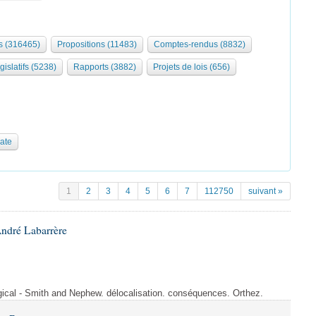
 (316465)
Propositions (11483)
Comptes-rendus (8832)
gislatifs (5238)
Rapports (3882)
Projets de lois (656)
date
1
2
3
4
5
6
7
112750
suivant »
André Labarrère
rgical - Smith and Nephew. délocalisation. conséquences. Orthez.