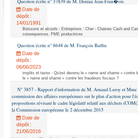
Question écrite n° 37839 de M. Deniau Jean-Fran�ois
Rapports d'enquête
Rapports législatifs
Date de
dépôt :
Rapports sur l'application des lois
14/01/1991
Baromètre de l’application des lois
Boissons et alcools - Entreprises : Cher - Chaines Cash and Car
consequences. PME productrices
Dossiers législatifs
Question écrite n° 8648 de M. François Ruffin
Budget et sécurité sociale
Date de
Questions écrites et orales
dépôt :
Comptes rendus des débats
06/06/2023
impôts et taxes - Qu'est devenu le « name and shame » contre l
le « name and shame » contre les fraudeurs fiscaux ?
N° 3857 - Rapport d'information de M. Arnaud Leroy et Mme S
commission des affaires européennes sur le plan d'action pour l'éc
propositions révisant le cadre législatif relatif aux déchets (COM
la Commission européenne le 2 décembre 2015
Date de
dépôt :
21/06/2016