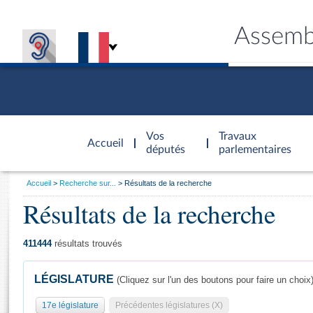
Assemb
Accèder à
la page
Vos
Travaux
Accueil
d'accueil
députés
parlementaires
Vous
Accueil
Recherche sur...
Résultats de la recherche
êtes
Résultats de la recherche
Général
ici
CONNEX
TRAVA
CONNA
DÉC
:
411444
résultats trouvés
LÉGISLATURE
(Cliquez sur l'un des boutons pour faire un choix
17e législature
Précédentes législatures (X)