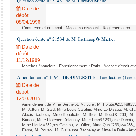
Question écrite n° 37451 de M. Cartaud Michel
Date de
dépôt :
08/04/1996
Commerce et artisanat - Magasins discount - Reglementation.
Question écrite n° 21584 de M. Inchausp� Michel
Date de
dépôt :
11/12/1989
Marches financiers - Fonctionnement : Paris - Agence d'evaluatio
Amendement n° 1194 - BIODIVERSITÉ - 1ère lecture (1ère ass
Date de
dépôt :
12/03/2015
Amendement de Mme Berthelot, M. Lurel, M. Polut&#233;l&#233;
M. Jalton, M. Said, Mme Louis-Carabin, Mme Le Dissez, M. Ch
Alexis Bachelay, Mme Beaubatie, M. Bies, M. Boudi&#233;, M. B
Burroni, Mme Florence Delaunay, Mme Fran&#231;oise Dubois, 
Mme Ligni&#232;res-Cassou, M. Olive, Mme Qu&#233;r&#233;
Fabre, M. Pouzol, M. Guillaume Bachelay et Mme Le Dain - Artic