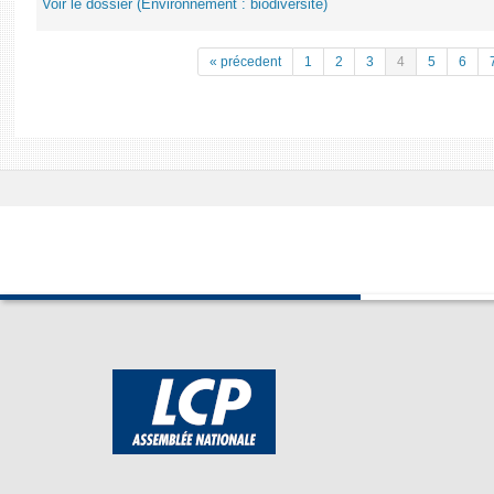
Voir le dossier (Environnement : biodiversité)
« précedent
1
2
3
4
5
6