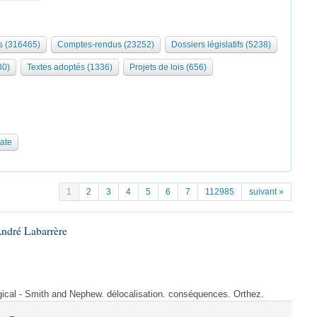
 (316465)
Comptes-rendus (23252)
Dossiers législatifs (5238)
30)
Textes adoptés (1336)
Projets de lois (656)
date
1
2
3
4
5
6
7
112985
suivant »
André Labarrère
rgical - Smith and Nephew. délocalisation. conséquences. Orthez.