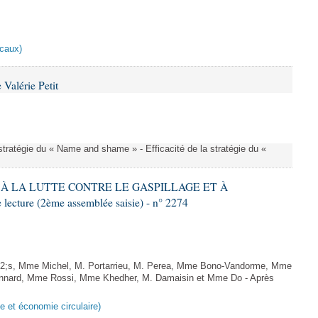
scaux)
Valérie Petit
a stratégie du « Name and shame » - Efficacité de la stratégie du «
IF À LA LUTTE CONTRE LE GASPILLAGE ET À
ture (2ème assemblée saisie) - n° 2274
;s, Mme Michel, M. Portarrieu, M. Perea, Mme Bono-Vandorme, Mme
nnard, Mme Rossi, Mme Khedher, M. Damaisin et Mme Do - Après
ge et économie circulaire)