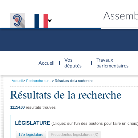
Assemb
Accèder à
la page
Vos
Travaux
Accueil
d'accueil
députés
parlementaires
Vous
Accueil
Recherche sur...
Résultats de la recherche
êtes
Résultats de la recherche
Général
ici
CONNEX
TRAVA
CONNA
DÉC
:
1115430
résultats trouvés
LÉGISLATURE
(Cliquez sur l'un des boutons pour faire un choix
17e législature
Précédentes législatures (X)