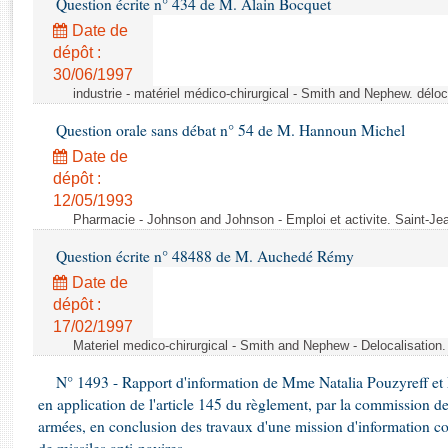
Question écrite n° 434 de M. Alain Bocquet
Rapports d'enquête
Rapports législatifs
Date de
dépôt :
Rapports sur l'application des lois
30/06/1997
Baromètre de l’application des lois
industrie - matériel médico-chirurgical - Smith and Nephew. délo
Question orale sans débat n° 54 de M. Hannoun Michel
Dossiers législatifs
Date de
Budget et sécurité sociale
dépôt :
Questions écrites et orales
12/05/1993
Comptes rendus des débats
Pharmacie - Johnson and Johnson - Emploi et activite. Saint-Je
Question écrite n° 48488 de M. Auchedé Rémy
Date de
dépôt :
17/02/1997
Materiel medico-chirurgical - Smith and Nephew - Delocalisatio
N° 1493 - Rapport d'information de Mme Natalia Pouzyreff et M
en application de l'article 145 du règlement, par la commission de
armées, en conclusion des travaux d'une mission d'information co