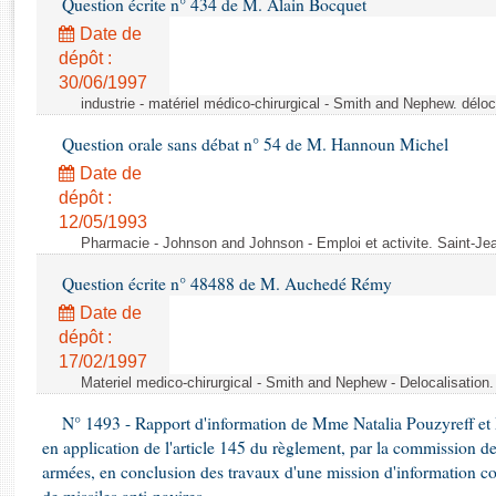
Question écrite n° 434 de M. Alain Bocquet
Rapports d'enquête
Rapports législatifs
Date de
dépôt :
Rapports sur l'application des lois
30/06/1997
Baromètre de l’application des lois
industrie - matériel médico-chirurgical - Smith and Nephew. délo
Question orale sans débat n° 54 de M. Hannoun Michel
Dossiers législatifs
Date de
Budget et sécurité sociale
dépôt :
Questions écrites et orales
12/05/1993
Comptes rendus des débats
Pharmacie - Johnson and Johnson - Emploi et activite. Saint-Je
Question écrite n° 48488 de M. Auchedé Rémy
Date de
dépôt :
17/02/1997
Materiel medico-chirurgical - Smith and Nephew - Delocalisatio
N° 1493 - Rapport d'information de Mme Natalia Pouzyreff et M
en application de l'article 145 du règlement, par la commission de
armées, en conclusion des travaux d'une mission d'information co