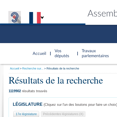
Assemb
Accèder à
la page
Vos
Travaux
Accueil
d'accueil
députés
parlementaires
Vous
Accueil
Recherche sur...
Résultats de la recherche
êtes
Résultats de la recherche
Général
ici
CONNEX
TRAVA
CONNA
DÉC
:
1119902
résultats trouvés
LÉGISLATURE
(Cliquez sur l'un des boutons pour faire un choix
17e législature
Précédentes législatures (X)