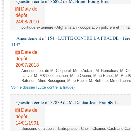
Question écrite n° 86822 de M. Bruno Bourg-Broc
Rapports d'enquête
Rapports législatifs
Date de
dépôt :
Rapports sur l'application des lois
24/08/2010
Baromètre de l’application des lois
politique extérieure - Afghanistan - coopération policière et militai
Amendement n° 154 - LUTTE CONTRE LA FRAUDE - 1ère lect
Dossiers législatifs
1142
Budget et sécurité sociale
Date de
Questions écrites et orales
dépôt :
Comptes rendus des débats
20/07/2018
Amendement de M. Coquerel, Mme Autain, M. Bernalicis, M. Co
Larive, M. M&#233;lenchon, Mme Obono, Mme Panot, M. Prud
Ratenon, Mme Ressiguier, Mme Rubin, M. Ruffin et Mme Taurine 
Voir le dossier (Lutte contre la fraude)
Question écrite n° 37839 de M. Deniau Jean-Fran�ois
Date de
dépôt :
14/01/1991
Boissons et alcools - Entreprises : Cher - Chaines Cash and Car