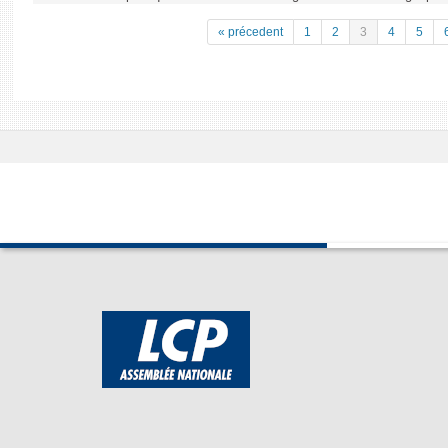
« précedent
1
2
3
4
5