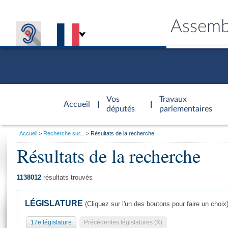
Assemb
Accèder à
la page
Vos
Travaux
Accueil
d'accueil
députés
parlementaires
Vous
Accueil
Recherche sur...
Résultats de la recherche
êtes
Résultats de la recherche
Général
ici
CONNEX
TRAVA
CONNA
DÉC
:
1138012
résultats trouvés
LÉGISLATURE
(Cliquez sur l'un des boutons pour faire un choix
17e législature
Précédentes législatures (X)