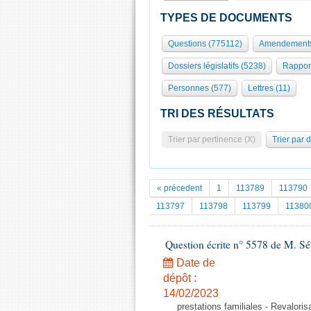
TYPES DE DOCUMENTS
Questions (775112)
Amendements
Dossiers législatifs (5238)
Rappor
Personnes (577)
Lettres (11)
TRI DES RÉSULTATS
Trier par pertinence (X)
Trier par 
« précedent
1
113789
113790
113797
113798
113799
11380
Question écrite n° 5578 de M. S
Date de
dépôt :
14/02/2023
prestations familiales - Revalori