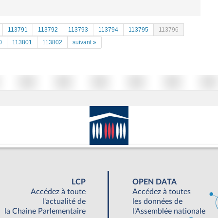
113791
113792
113793
113794
113795
113796
0
113801
113802
suivant »
LCP
OPEN DATA
Accédez à toute
Accédez à toutes
l'actualité de
les données de
la Chaine Parlementaire
l'Assemblée nationale