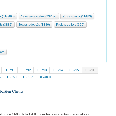
 (316465)
Comptes-rendus (23252)
Propositions (11483)
ts (3882)
Textes adoptés (1336)
Projets de lois (656)
date
113791
113792
113793
113794
113795
113796
0
113801
113802
suivant »
ébastien Chenu
sation du CMG de la PAJE pour les assistantes maternelles -