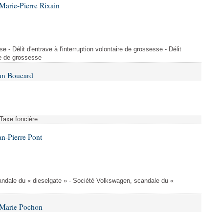
Marie-Pierre Rixain
e - Délit d'entrave à l'interruption volontaire de grossesse - Délit
ire de grossesse
Ian Boucard
 Taxe foncière
an-Pierre Pont
andale du « dieselgate » - Société Volkswagen, scandale du «
 Marie Pochon