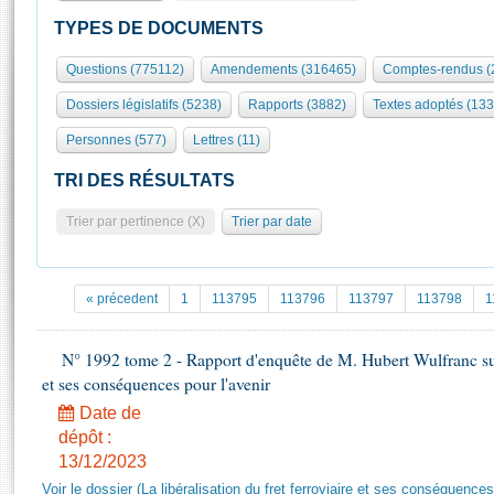
S'id
Présidence
Séance publique
Rôle et pouvoirs de l'Assemblée
Visiter l'Assemblée
TYPES DE DOCUMENTS
Fiches « Connaissance de l’Assemblée »
577 députés
Commissions et autres organes
Visite virtuelle du palais Bourbon
Questions (775112)
Amendements (316465)
Comptes-rendus (
Organisation de l'Assemblée
Groupes politiques
Europe et International
Assister à une séance
Mot
Dossiers législatifs (5238)
Rapports (3882)
Textes adoptés (133
Présidence
Conférence des Présidents
Bureau
Collège des Ques
Élections législatives
Contrôle et évaluation
Accès des chercheurs à l’Assemblée
Personnes (577)
Lettres (11)
Congrès
Les évènements
S'inscrire
TRI DES RÉSULTATS
Pétitions
Statistiques et chiffres clés
Trier par pertinence (X)
Trier par date
Transparence et déontologie
Vous n'ave
Patrimoine
E
Documents de référence
La Bibliothèque
( Constitution | Règlement de l'Assemblée ... )
Documents parlementaires
« précedent
1
113795
113796
113797
113798
1
Les archives
Projets de loi
Contacts et plan d'accès
Propositions de loi
N° 1992 tome 2 - Rapport d'enquête de M. Hubert Wulfranc sur la
Histoire
Photos libres de droit
et ses conséquences pour l'avenir
Amendements
Juniors
Textes adoptés
Date de
Anciennes législatures
dépôt :
13/12/2023
Liens vers les sites publics
Rapports d'information
Voir le dossier (La libéralisation du fret ferroviaire et ses conséquences