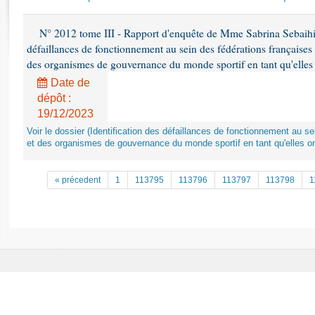
Rapports d'enquête
Rapports législatifs
N° 2012 tome III - Rapport d'enquête de Mme Sabrina Sebaihi re
Rapports sur l'application des lois
défaillances de fonctionnement au sein des fédérations françaises
Baromètre de l’application des lois
des organismes de gouvernance du monde sportif en tant qu'elles 
Date de
Dossiers législatifs
dépôt :
19/12/2023
Budget et sécurité sociale
Questions écrites et orales
Voir le dossier (Identification des défaillances de fonctionnement au s
et des organismes de gouvernance du monde sportif en tant qu'elles on
Comptes rendus des débats
« précedent
1
113795
113796
113797
113798
1