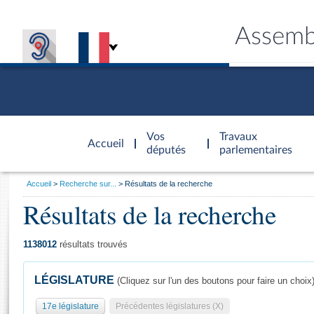
Assemb
Accèder à
la page
Vos
Travaux
Accueil
d'accueil
députés
parlementaires
Vous
Accueil
Recherche sur...
Résultats de la recherche
êtes
Résultats de la recherche
Général
ici
CONNEX
TRAVA
CONNA
DÉC
:
1138012
résultats trouvés
LÉGISLATURE
(Cliquez sur l'un des boutons pour faire un choix
17e législature
Précédentes législatures (X)