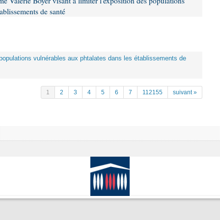
 Valérie Boyer visant à limiter l'exposition des populations
tablissements de santé
es populations vulnérables aux phtalates dans les établissements de
1
2
3
4
5
6
7
112155
suivant »