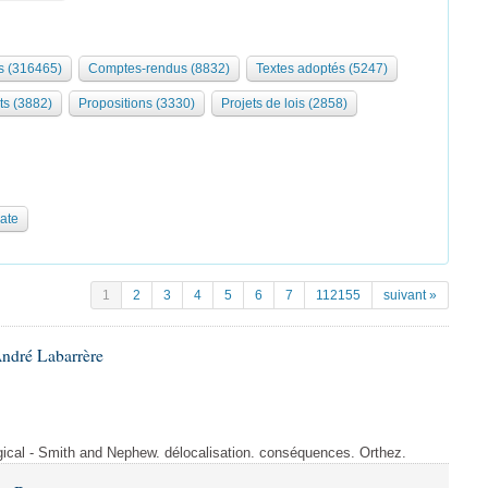
 (316465)
Comptes-rendus (8832)
Textes adoptés (5247)
ts (3882)
Propositions (3330)
Projets de lois (2858)
date
1
2
3
4
5
6
7
112155
suivant »
André Labarrère
rgical - Smith and Nephew. délocalisation. conséquences. Orthez.