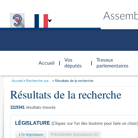
Assemb
Accèder à
la page
Vos
Travaux
Accueil
d'accueil
députés
parlementaires
Vous
Accueil
Recherche sur...
Résultats de la recherche
êtes
Résultats de la recherche
Général
ici
CONNEX
TRAVA
CONNA
DÉC
:
1119341
résultats trouvés
LÉGISLATURE
(Cliquez sur l'un des boutons pour faire un choix
17e législature
Précédentes législatures (X)