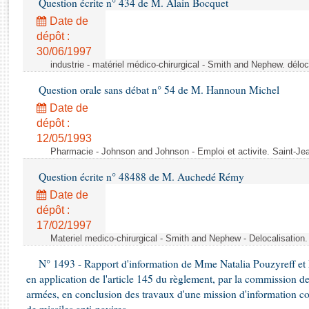
Question écrite n° 434 de M. Alain Bocquet
Rapports d'enquête
Rapports législatifs
Date de
dépôt :
Rapports sur l'application des lois
30/06/1997
Baromètre de l’application des lois
industrie - matériel médico-chirurgical - Smith and Nephew. délo
Question orale sans débat n° 54 de M. Hannoun Michel
Dossiers législatifs
Date de
Budget et sécurité sociale
dépôt :
Questions écrites et orales
12/05/1993
Comptes rendus des débats
Pharmacie - Johnson and Johnson - Emploi et activite. Saint-Je
Question écrite n° 48488 de M. Auchedé Rémy
Date de
dépôt :
17/02/1997
Materiel medico-chirurgical - Smith and Nephew - Delocalisatio
N° 1493 - Rapport d'information de Mme Natalia Pouzyreff et M
en application de l'article 145 du règlement, par la commission de
armées, en conclusion des travaux d'une mission d'information co