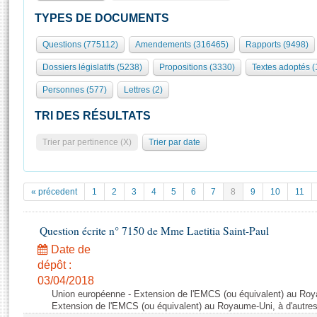
S'id
Présidence
Séance publique
Rôle et pouvoirs de l'Assemblée
Visiter l'Assemblée
TYPES DE DOCUMENTS
Fiches « Connaissance de l’Assemblée »
577 députés
Commissions et autres organes
Visite virtuelle du palais Bourbon
Questions (775112)
Amendements (316465)
Rapports (9498)
Organisation de l'Assemblée
Groupes politiques
Europe et International
Assister à une séance
Mot
Dossiers législatifs (5238)
Propositions (3330)
Textes adoptés 
Présidence
Conférence des Présidents
Bureau
Collège des Ques
Élections législatives
Contrôle et évaluation
Accès des chercheurs à l’Assemblée
Personnes (577)
Lettres (2)
Congrès
Les évènements
S'inscrire
TRI DES RÉSULTATS
Pétitions
Statistiques et chiffres clés
Trier par pertinence (X)
Trier par date
Transparence et déontologie
Vous n'ave
Patrimoine
E
Documents de référence
La Bibliothèque
( Constitution | Règlement de l'Assemblée ... )
Documents parlementaires
« précedent
1
2
3
4
5
6
7
8
9
10
11
Les archives
Projets de loi
Contacts et plan d'accès
Propositions de loi
Question écrite n° 7150 de Mme Laetitia Saint-Paul
Histoire
Photos libres de droit
Amendements
Date de
Juniors
Textes adoptés
dépôt :
Anciennes législatures
03/04/2018
Union européenne - Extension de l'EMCS (ou équivalent) au Roya
Liens vers les sites publics
Rapports d'information
Extension de l'EMCS (ou équivalent) au Royaume-Uni, à d'autre