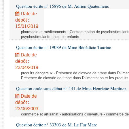
Rapports d'enquête
Question écrite n° 15896 de M. Adrien Quatennens
Rapports législatifs
Date de
Rapports sur l'application des lois
dépôt :
Baromètre de l’application des lois
15/01/2019
pharmacie et médicaments - Consommation de psychostimulants
psychostimulants chez les enfants
Dossiers législatifs
Question écrite n° 19089 de Mme Bénédicte Taurine
Budget et sécurité sociale
Questions écrites et orales
Date de
dépôt :
Comptes rendus des débats
23/04/2019
produits dangereux - Présence de dioxyde de titane dans l'aliment
Présence de dioxyde de titane dans l'alimentation et les produits
Question orale sans débat n° 441 de Mme Henriette Martinez
Date de
dépôt :
23/06/2003
commerce et artisanat - autorisations d'ouverture - commerce de
Question écrite n° 33303 de M. Le Fur Marc