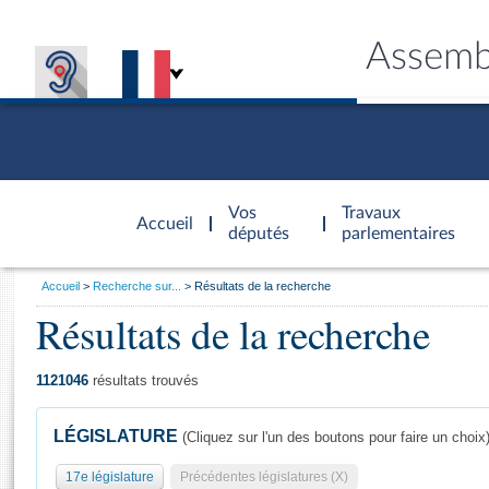
Assemb
Accèder à
la page
Vos
Travaux
Accueil
d'accueil
députés
parlementaires
Vous
Accueil
Recherche sur...
Résultats de la recherche
êtes
Résultats de la recherche
Général
ici
CONNEX
TRAVA
CONNA
DÉC
:
1121046
résultats trouvés
LÉGISLATURE
(Cliquez sur l'un des boutons pour faire un choix
17e législature
Précédentes législatures (X)