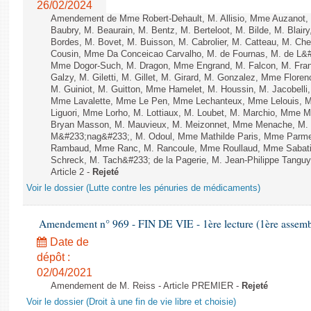
26/02/2024
Amendement de Mme Robert-Dehault, M. Allisio, Mme Auzanot, 
Baubry, M. Beaurain, M. Bentz, M. Berteloot, M. Bilde, M. Blai
Bordes, M. Bovet, M. Buisson, M. Cabrolier, M. Catteau, M. 
Cousin, Mme Da Conceicao Carvalho, M. de Fournas, M. de L&#
Mme Dogor-Such, M. Dragon, Mme Engrand, M. Falcon, M. Fra
Galzy, M. Giletti, M. Gillet, M. Girard, M. Gonzalez, Mme Flor
M. Guiniot, M. Guitton, Mme Hamelet, M. Houssin, M. Jacobelli
Mme Lavalette, Mme Le Pen, Mme Lechanteux, Mme Lelouis, M
Liguori, Mme Lorho, M. Lottiaux, M. Loubet, M. Marchio, Mme 
Bryan Masson, M. Mauvieux, M. Meizonnet, Mme Menache, M. M
M&#233;nag&#233;, M. Odoul, Mme Mathilde Paris, Mme Parment
Rambaud, Mme Ranc, M. Rancoule, Mme Roullaud, Mme Sabatin
Schreck, M. Tach&#233; de la Pagerie, M. Jean-Philippe Tanguy, 
Article 2 -
Rejeté
Voir le dossier (Lutte contre les pénuries de médicaments)
Amendement n° 969 - FIN DE VIE - 1ère lecture (1ère assembl
Date de
dépôt :
02/04/2021
Amendement de M. Reiss - Article PREMIER -
Rejeté
Voir le dossier (Droit à une fin de vie libre et choisie)