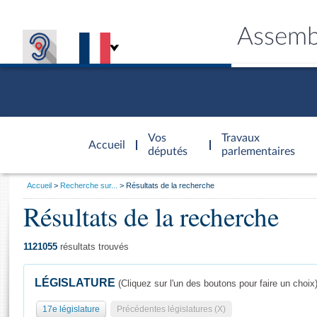
Assemb
Accèder à
la page
Vos
Travaux
Accueil
d'accueil
députés
parlementaires
Vous
Accueil
Recherche sur...
Résultats de la recherche
êtes
Résultats de la recherche
Général
ici
CONNEX
TRAVA
CONNA
DÉC
:
1121055
résultats trouvés
LÉGISLATURE
(Cliquez sur l'un des boutons pour faire un choix
17e législature
Précédentes législatures (X)