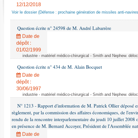
Rapports d'enquête
12/12/2018
Rapports législatifs
Voir le dossier (Défense : prochaine génération de missiles anti-navires
Rapports sur l'application des lois
Baromètre de l’application des lois
Question écrite n° 24598 de M. André Labarrère
Date de
Dossiers législatifs
dépôt :
01/02/1999
Budget et sécurité sociale
industrie - matériel médico-chirurgical - Smith and Nephew. délo
Questions écrites et orales
Comptes rendus des débats
Question écrite n° 434 de M. Alain Bocquet
Date de
dépôt :
30/06/1997
industrie - matériel médico-chirurgical - Smith and Nephew. délo
N° 1213 - Rapport d'information de M. Patrick Ollier déposé en
règlement, par la commission des affaires économiques, de l'envi
rendu de la rencontre interparlementaire du jeudi 10 juillet 2008 
en présence de M. Bernard Accoyer, Président de l'Assemblée nat
Date de