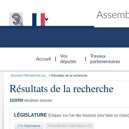
Assemb
Accèder à
la page
Vos
Travaux
Accueil
d'accueil
députés
parlementaires
Vous
Accueil
Recherche sur...
Résultats de la recherche
êtes
Résultats de la recherche
Général
ici
CONNEX
TRAVA
CONNA
DÉC
:
1119350
résultats trouvés
LÉGISLATURE
(Cliquez sur l'un des boutons pour faire un choix
17e législature
Précédentes législatures (X)