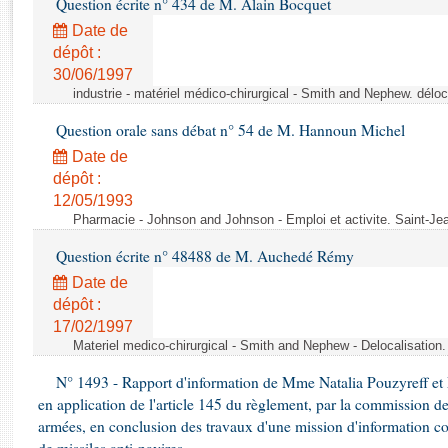
Question écrite n° 434 de M. Alain Bocquet
Rapports d'enquête
Rapports législatifs
Date de
dépôt :
Rapports sur l'application des lois
30/06/1997
Baromètre de l’application des lois
industrie - matériel médico-chirurgical - Smith and Nephew. délo
Question orale sans débat n° 54 de M. Hannoun Michel
Dossiers législatifs
Date de
Budget et sécurité sociale
dépôt :
Questions écrites et orales
12/05/1993
Comptes rendus des débats
Pharmacie - Johnson and Johnson - Emploi et activite. Saint-Je
Question écrite n° 48488 de M. Auchedé Rémy
Date de
dépôt :
17/02/1997
Materiel medico-chirurgical - Smith and Nephew - Delocalisatio
N° 1493 - Rapport d'information de Mme Natalia Pouzyreff et M
en application de l'article 145 du règlement, par la commission de
armées, en conclusion des travaux d'une mission d'information co