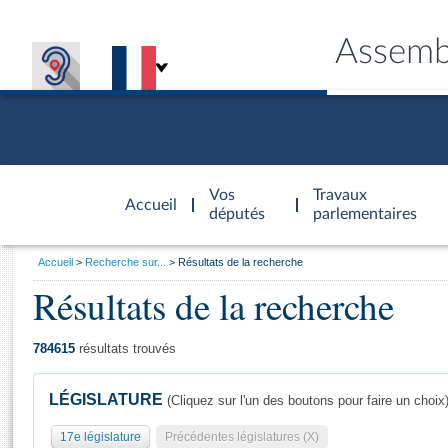
Assemb
Accèder à
la page
Vos
Travaux
Accueil
d'accueil
députés
parlementaires
Vous
Accueil
Recherche sur...
Résultats de la recherche
êtes
Résultats de la recherche
Général
ici
CONNEX
TRAVA
CONNA
DÉC
:
784615
résultats trouvés
LÉGISLATURE
(Cliquez sur l'un des boutons pour faire un choix
17e législature
Précédentes législatures (X)