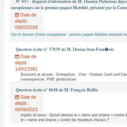
N° 657 - Rapport d'information de M. Damien Pichereau déposé
Rapports d'enquête
européennes sur le premier paquet Mobilité, présenté par la Co
Rapports législatifs
Date de
Rapports sur l'application des lois
dépôt :
Baromètre de l’application des lois
08/02/2018
Voir le dossier (Union européenne : premier paquet Mobilité présenté l
Dossiers législatifs
Budget et sécurité sociale
Question écrite n° 37839 de M. Deniau Jean-Fran�ois
Questions écrites et orales
Date de
Comptes rendus des débats
dépôt :
14/01/1991
Boissons et alcools - Entreprises : Cher - Chaines Cash and Car
consequences. PME productrices
Question écrite n° 8648 de M. François Ruffin
Date de
dépôt :
06/06/2023
impôts et taxes - Qu'est devenu le « name and shame » contre l
le « name and shame » contre les fraudeurs fiscaux ?